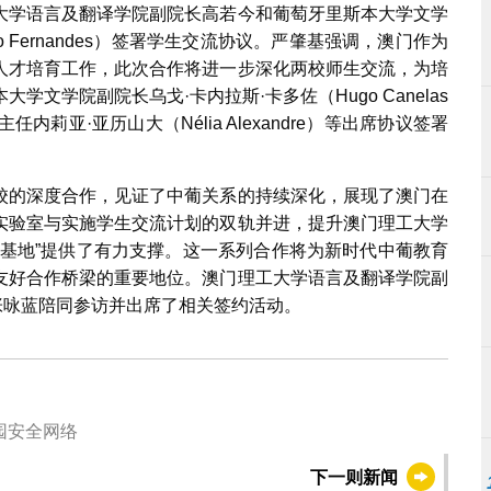
大学语言及翻译学院副院长高若今和葡萄牙里斯本大学文学
do Fernandes）签署学生交流协议。严肇基强调，澳门作为
人才培育工作，此次合作将进一步深化两校师生交流，为培
文学院副院长乌戈·卡内拉斯·卡多佐（Hugo Canelas
任内莉亚·亚历山大（Nélia Alexandre）等出席协议签署
校的深度合作，见证了中葡关系的持续深化，展现了澳门在
实验室与实施学生交流计划的双轨并进，提升澳门理工大学
一基地”提供了有力支撑。这一系列合作将为新时代中葡教育
友好合作桥梁的重要地位。澳门理工大学语言及翻译学院副
务部部长张咏蓝陪同参访并出席了相关签约活动。
园安全网络
下一则新闻