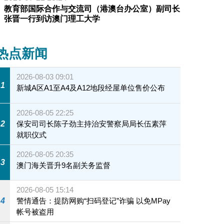
教育部国际合作与交流司（港澳台办公室）副司长
张晋一行到访澳门理工大学
热点新闻
2026-08-03 09:01
1
新城A区A1至A4及A12地段经屋单位售价公布
2026-08-05 22:25
2
保安司司长陈子劲主持治安警察局局长伍素萍
就职仪式
2026-08-05 20:35
3
澳门海关晋升9名副关务监督
2026-08-05 15:14
4
警情通告：提防网购“扫码登记”诈骗 以免MPay
帐号被盗用