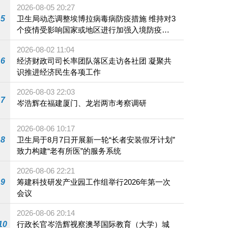
2026-08-05 20:27
5
卫生局动态调整埃博拉病毒病防疫措施 维持对3
个疫情受影响国家或地区进行加强入境防疫措
施
2026-08-02 11:04
6
经济财政司司长率团队落区走访各社团 凝聚共
识推进经济民生各项工作
2026-08-03 22:03
7
岑浩辉在福建厦门、龙岩两市考察调研
2026-08-06 10:17
8
卫生局于8月7日开展新一轮“长者安装假牙计划”
致力构建“老有所医”的服务系统
2026-08-06 22:21
9
筹建科技研发产业园工作组举行2026年第一次
会议
2026-08-06 20:14
10
行政长官岑浩辉视察澳琴国际教育（大学）城