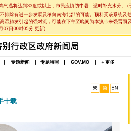
将达到33度或以上，市民应慎防中暑，适时补充水分。 (于 202
不排除有进一步发展及移向南海北部的可能。预料受该系统及
高温触发引起的强对流，可能在下午至晚间为本澳带来强雷雨
07日00时05分 更新)
专题新闻
专题特写
GOV.MO
+ 更多
繁
简
EN
手十载