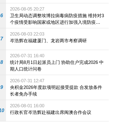
2026-08-05 20:27
6
卫生局动态调整埃博拉病毒病防疫措施 维持对3
个疫情受影响国家或地区进行加强入境防疫措
施
2026-08-03 22:03
7
岑浩辉在福建厦门、龙岩两市考察调研
2026-07-31 16:40
8
统计局8月1日起派员上门 协助住户完成2026 中
期人口统计问卷
2026-07-31 12:47
9
央积金2026年度款项明起接受提款 合发放条件
长者免办手续
2026-08-01 16:00
10
行政长官岑浩辉赴福建出席闽澳合作会议