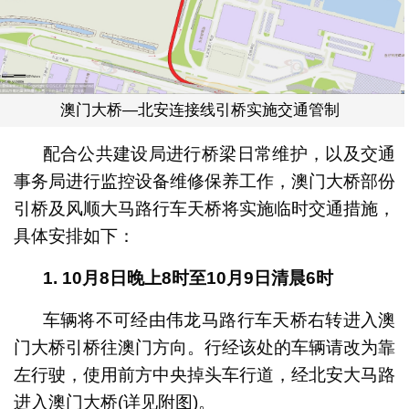
澳门大桥—北安连接线引桥实施交通管制
配合公共建设局进行桥梁日常维护，以及交通
事务局进行监控设备维修保养工作，澳门大桥部份
引桥及风顺大马路行车天桥将实施临时交通措施，
具体安排如下：
1. 10
月
8
日晚上
8
时至
10
月
9
日清晨
6时
车辆将不可经由伟龙马路行车天桥右转进入澳
门大桥引桥往澳门方向。行经该处的车辆请改为靠
左行驶，使用前方中央掉头车行道，经北安大马路
进入澳门大桥(详见附图)。