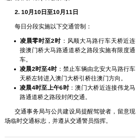
2. 10月
10
日至
10
月
11日
每日分段实施以下交通管制：
凌晨
零
时至
2
时
​：风顺大马路行车天桥近连
接澳门桥大马路通道桥之路段实施有限度通
车。
凌晨
2
时至
4
时
​：禁止车辆由北安大马路行车
天桥左转进入澳门大桥引桥往澳门方向。
凌晨
4
时至上午
6
时
​：澳门大桥近连接伟龙马
路通道桥之路段封闭交通。
交通事务局与公共建设局提醒驾驶者，留意现
场临时交通标志，并遵从交通警员指挥。