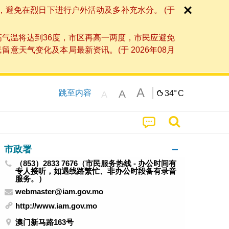
，避免在烈日下进行户外活动及多补充水分。 (于
高气温将达到36度，市区再高一两度，市民应避免
天气变化及本局最新资讯。(于 2026年08月
A
A
跳至内容
34°
C
A
市政署
（853）2833 7676（市民服务热线 - 办公时间有
专人接听，如遇线路繁忙、非办公时段备有录音
服务。）
webmaster@iam.gov.mo
http://www.iam.gov.mo
澳门新马路163号