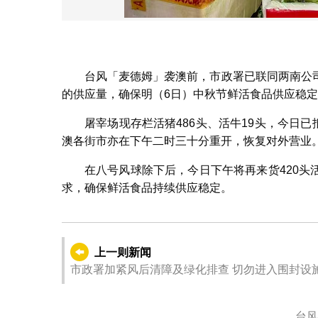
市政署：鲜活
台风「麦德姆」袭澳前，市政署已联同两南公
的供应量，确保明（6日）中秋节鲜活食品供应稳
屠宰场现存栏活猪486头、活牛19头，今日已
澳各街市亦在下午二时三十分重开，恢复对外营业
在八号风球除下后，今日下午将再来货420
求，确保鲜活食品持续供应稳定。
上一则新闻
市政署加紧风后清障及绿化排查 切勿进入围封
台风