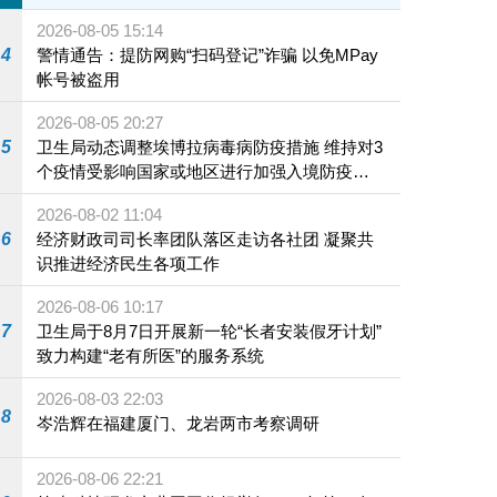
2026-08-05 15:14
4
警情通告：提防网购“扫码登记”诈骗 以免MPay
帐号被盗用
2026-08-05 20:27
5
卫生局动态调整埃博拉病毒病防疫措施 维持对3
个疫情受影响国家或地区进行加强入境防疫措
施
2026-08-02 11:04
6
经济财政司司长率团队落区走访各社团 凝聚共
识推进经济民生各项工作
2026-08-06 10:17
7
卫生局于8月7日开展新一轮“长者安装假牙计划”
致力构建“老有所医”的服务系统
2026-08-03 22:03
8
岑浩辉在福建厦门、龙岩两市考察调研
2026-08-06 22:21