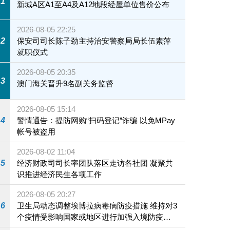
1
新城A区A1至A4及A12地段经屋单位售价公布
2026-08-05 22:25
2
保安司司长陈子劲主持治安警察局局长伍素萍
就职仪式
2026-08-05 20:35
3
澳门海关晋升9名副关务监督
2026-08-05 15:14
4
警情通告：提防网购“扫码登记”诈骗 以免MPay
帐号被盗用
2026-08-02 11:04
5
经济财政司司长率团队落区走访各社团 凝聚共
识推进经济民生各项工作
2026-08-05 20:27
6
卫生局动态调整埃博拉病毒病防疫措施 维持对3
个疫情受影响国家或地区进行加强入境防疫措
施