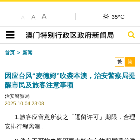
A
C
A
35°
A
搜寻
目录
首页
新闻
繁
简
因应台风“麦德姆”吹袭本澳，治安警察局提
醒市民及旅客注意事项
治安警察局
2025-10-04 23:08
1.旅客应留意所获之「逗留许可」期限，合理
安排行程离澳。