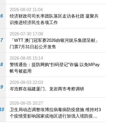
2026-08-02 11:04
6
经济财政司司长率团队落区走访各社团 凝聚共
识推进经济民生各项工作
2026-07-30 17:08
7
「WTT 澳门冠军赛2026由银河娱乐集团呈献」
门票7月31日起公开发售
2026-08-05 15:14
8
警情通告：提防网购“扫码登记”诈骗 以免MPay
帐号被盗用
2026-08-03 22:03
9
岑浩辉在福建厦门、龙岩两市考察调研
2026-08-05 20:27
10
卫生局动态调整埃博拉病毒病防疫措施 维持对3
个疫情受影响国家或地区进行加强入境防疫措
施