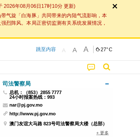
6年08月06日17时10分 更新)
热带气旋「白海豚」共同带来的内陆气流影响，本
及强烈阵风。本局正密切监测有关系统发展情况，
A
A
跳至内容
27°
C
A
司法警察局
总机：（853）2855 7777
24小时报案热线：993
nar@pj.gov.mo
http://www.pj.gov.mo
澳门友谊大马路 823号司法警察局大楼（总部）
+ 更多