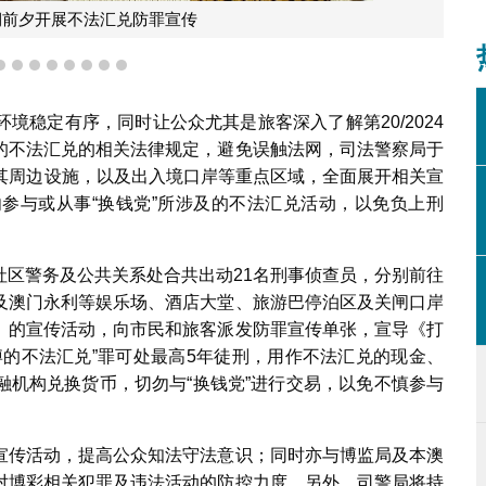
期前夕开展不法汇兑防罪宣传
5
6
7
8
9
10
11
12
境稳定有序，同时让公众尤其是旅客深入了解第20/2024
的不法汇兑的相关法律规定，避免误触法网，司法警察局于
场及其周边设施，以及出入境口岸等重点区域，全面展开相关宣
参与或从事“换钱党”所涉及的不法汇兑活动，以免负上刑
社区警务及公共关系处合共出动21名刑事侦查员，分别前往
及澳门永利等娱乐场、酒店大堂、旅游巴停泊区及关闸口岸
》的宣传活动，向市民和旅客派发防罪宣传单张，宣导《打
博的不法汇兑”罪可处最高5年徒刑，用作不法汇兑的现金、
融机构兑换货币，切勿与“换钱党”进行交易，以免不慎参与
宣传活动，提高公众知法守法意识；同时亦与博监局及本澳
对博彩相关犯罪及违法活动的防控力度。另外，司警局将持