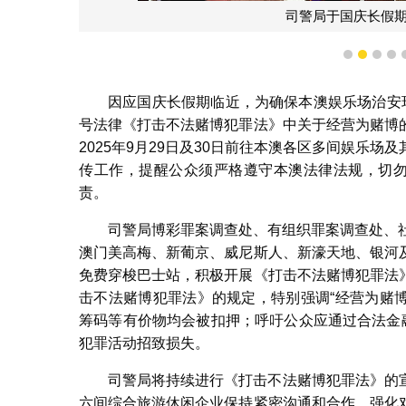
司警局于国庆长假
1
2
3
4
因应国庆长假期临近，为确保本澳娱乐场治安环
号法律《打击不法赌博犯罪法》中关于经营为赌博
2025年9月29日及30日前往本澳各区多间娱乐
传工作，提醒公众须严格遵守本澳法律法规，切勿
责。
司警局博彩罪案调查处、有组织罪案调查处、
澳门美高梅、新葡京、威尼斯人、新濠天地、银河
免费穿梭巴士站，积极开展《打击不法赌博犯罪法
击不法赌博犯罪法》的规定，特别强调“经营为赌
筹码等有价物均会被扣押；呼吁公众应通过合法金
犯罪活动招致损失。
司警局将持续进行《打击不法赌博犯罪法》的
六间综合旅游休闲企业保持紧密沟通和合作，强化