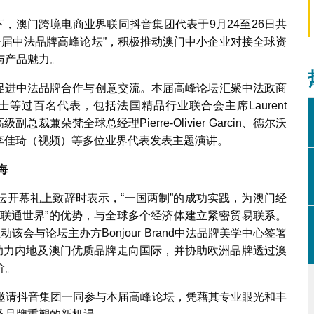
下，澳门跨境电商业界联同抖音集团代表于9月24至26日共
十一届中法品牌高峰论坛”，积极推动澳门中小企业对接全球资
与产品魅力。
旨在促进中法品牌合作与创意交流。本届高峰论坛汇聚中法政商
等过百名代表，包括法国精品行业联合会主席Laurent
裁兼朵梵全球总经理Pierre-Olivier Garcin、德尔沃
腕合伙人李佳琦（视频）等多位业界代表发表主题演讲。
海
坛开幕礼上致辞时表示，“一国两制”的成功实践，为澳门经
、联通世界”的优势，与全球多个经济体建立紧密贸易联系。
会与论坛主办方Bonjour Brand中法品牌美学中心签署
，助力内地及澳门优质品牌走向国际，并协助欧洲品牌透过澳
阶。
邀请抖音集团一同参与本届高峰论坛，凭藉其专业眼光和丰