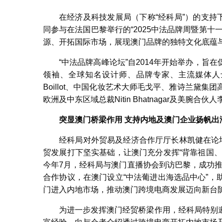
在经济及科技发展局（下称“经科局”）的支持
同参与在法国巴黎举行的“2025中法品牌周暨第
源、开拓国际市场，展现澳门品牌的独特文化底蕴
“中法品牌高峰论坛”自2014年开始举办，
领袖、全球知名设计师、品牌专家、主流媒体人士
Boillot、中国化妆艺术大师毛戈平、雅诗兰黛集团高级副总
欧洲及中东区域总裁Nitin Bhatnagar及美
突显澳门桥梁作用
支持内地及澳门企业扬帆出
经科局对外贸易及经济合作厅厅长林凯健在论
贸发展打下坚实基础，让澳门充分发挥“背靠祖国
今年7月，经科局与澳门直播协会到访巴黎，成功推动该
合作协议，在澳门设立“中法葡进出海选品中心”
门进入内地市场，推动澳门跨境电商发展迈向新台
为进一步发挥澳门经贸桥梁作用，经科局特别