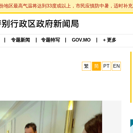
最高气温将达到33度或以上，市民应慎防中暑，适时补充水分。 (于
专题新闻
专题特写
GOV.MO
+ 更多
繁
简
PT
EN