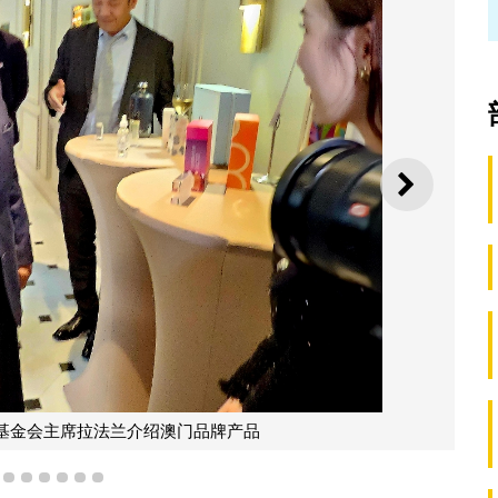
下一则
基金会主席拉法兰介绍澳门品牌产品
3
4
5
6
7
8
9