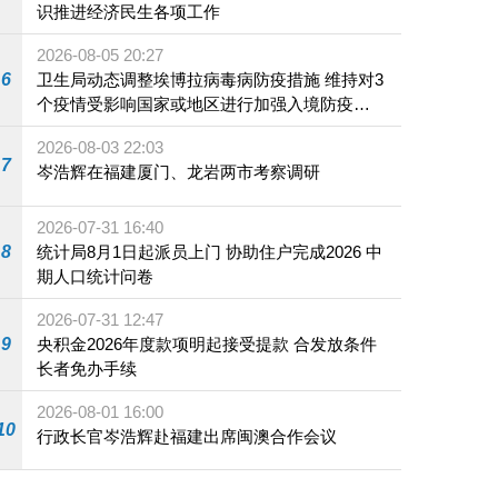
识推进经济民生各项工作
2026-08-05 20:27
6
卫生局动态调整埃博拉病毒病防疫措施 维持对3
个疫情受影响国家或地区进行加强入境防疫措
施
2026-08-03 22:03
7
岑浩辉在福建厦门、龙岩两市考察调研
2026-07-31 16:40
8
统计局8月1日起派员上门 协助住户完成2026 中
期人口统计问卷
2026-07-31 12:47
9
央积金2026年度款项明起接受提款 合发放条件
长者免办手续
2026-08-01 16:00
10
行政长官岑浩辉赴福建出席闽澳合作会议