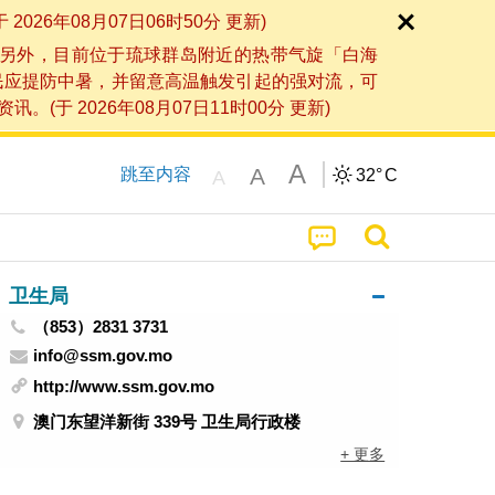
6年08月07日06时50分 更新)
另外，目前位于琉球群岛附近的热带气旋「白海
民应提防中暑，并留意高温触发引起的强对流，可
2026年08月07日11时00分 更新)
A
A
跳至内容
32°
C
A
卫生局
（853）2831 3731
info@ssm.gov.mo
http://www.ssm.gov.mo
澳门东望洋新街 339号 卫生局行政楼
+ 更多