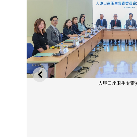
上一则
入境口岸卫生专责委