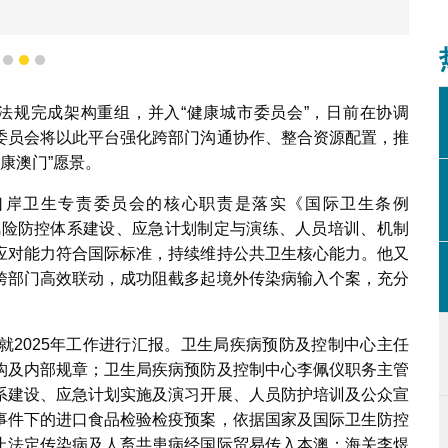
1
2
3
行政法规完成架构重组，并入“健康城市委员会”，日前在协调
委员会将以此平台强化跨部门沟通协作、整合资源配置，推
健康澳门”愿景。
口岸卫生专责委员会的核心职责是落实《国际卫生条例
、风险防控体系建设、应急计划制定与演练、人员培训、机制
应对能力符合国际标准，持续维持公共卫生核心能力。他又
跨部门高效联动，成功阻截多起境外传染病输入个案，充分
。
就2025年工作进行汇报。卫生局疾病预防及控制中心主任
构及内部规章；卫生局疾病预防及控制中心李佩仪职务主管
系建设、应急计划实施及演习开展、人员防护培训及公众宣
事件下的进口食品检验检疫预案，依据国家及国际卫生防控
止法定传染病及人畜共患病经国际贸易传入本澳；海关李煜