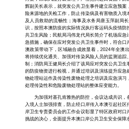
辉副关长表示，就突发公共卫生事件建立应急预案
险来源地的关检工作，防止传染病及有害物质入境
及人员救助的流畅性；海事及水务局唐玉萍副局长
识，按照本澳防疫的实际情况执行客运码头疫情防
共卫生风险；民航局冯伟龙代局长简介了机场应急
急措施，确保在应对突发公共卫生事件时，符合口
澳政策带动下，区域融合成效显着，2024年全澳
将持续优化通关、加强对传染风险人员的监测追踪
制；消防局王健局长介绍了该局应对突发公共卫生
的防疫物资进行检视，并通过培训及演练提升应急
物处理站运作及传染性废物处理之培训及应急演习
处理传染性和危险废物处理站的整体应变能力。
为加强对基孔肯雅热的防控，会议达成共识，
入境人士加强排查，防止经口岸传入本澳引起社区
岸卫生专责委员会的工作会议彰显了特区政府对口
挑战的决心，全面提升本澳口岸公共卫生安全保障