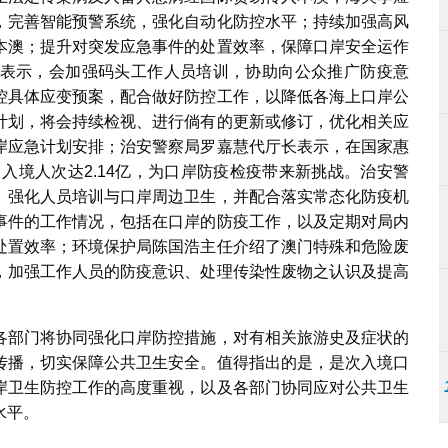
，完善智能预警系统，强化自动化防控水平；持续加强高风
本澳；提升对突发应急事件的处置效率，保障口岸安全运作
表示，会加强码头工作人员培训，协助向公众推广防疫意
控具体应变预案，配合做好防控工作，以降低各海上口岸公
计划，将会持续检视、进行倘有的更新或修订，优化相关应
岸应急计划安排；治安警察局罗嘉慧代厅长表示，在国家惠
出入境人次达2.14亿，为口岸防疫检疫带来新挑战。治安警
、强化人员培训与口岸周边卫生，并配合落实常态化防疫机
事件的工作情况，包括在口岸的防疫工作，以及定期对局内
处置效率；环境保护局陈国浩主任介绍了澳门特殊和危险废
，加强工作人员的防疫意识、处理传染性废物之认识及提高
各部门将协同强化口岸防控措施，对有相关旅游史及症状的
传播，切实保障公共卫生安全。值得指出的是，是次入境口
岸卫生防控工作的高度重视，以及各部门协同应对公共卫生
水平。