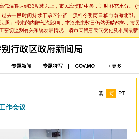
将达到33度或以上，市民应慎防中暑，适时补充水分。 (于 202
，过去一段时间持续于该区徘徊，预料今明两日移向南海北部。
海豚」带来的内陆气流影响，本澳未来数日仍然天晴酷热，市
切监测有关系统发展情况，请市民留意天气变化及本局最新资讯。(于 
专题新闻
专题特写
GOV.MO
+ 更多
繁
简
PT
年工作会议