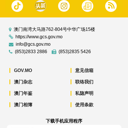
澳门南湾大马路762-804号中华广场15楼
https://www.gcs.gov.mo
info@gcs.gov.mo
(853)2833 2886
(853)2835 5426
GOV.MO
意见信箱
澳门杂志
联络我们
澳门年鉴
私隐声明
澳门相簿
使用条款
下载手机应用程序
澳门政府新闻 APP - App Store 下载
澳门政府新闻 APP - Googl
澳门政府新闻 