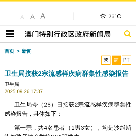
A
C
A
26°
A
搜寻
目录
首页
新闻
繁
简
PT
卫生局接获2宗流感样疾病群集性感染报告
卫生局
2025-09-26 17:37
卫生局今（26）日接获2宗流感样疾病群集性
感染报告，具体如下：
第一宗，共4名患者（1男3女），均是沙维斯