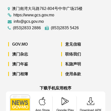
澳门南湾大马路762-804号中华广场15楼
https://www.gcs.gov.mo
info@gcs.gov.mo
(853)2833 2886
(853)2835 5426
GOV.MO
意见信箱
澳门杂志
联络我们
澳门年鉴
私隐声明
澳门相簿
使用条款
下载手机应用程序
澳门政府新闻 APP - App Store 下载
澳门政府新闻 APP - Googl
澳门政府新闻 