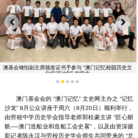
上一则
下一
澳基会锺怡副主席颁发证书予参与 “澳门记忆校园历史文
化培训计划” 的学生
1
2
3
4
5
澳门基金会的 “澳门记忆” 文史网主办之 “记忆
沙龙” 9月公众讲座于周六（
9
月
20
日）顺利举行，
由劳校中学历史学会指导老师郭桂豪主讲 “匠心艆
舤──澳门造船业和造船工会史畧”，以及由资深摄
影记者陈永汉与劳校历史学会师生共同带来的 “北