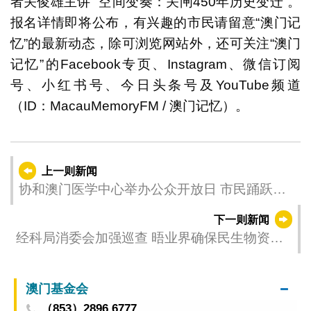
者关俊雄主讲 “空间变奏：关闸
450
年历史变迁”。
报名详情即将公布，有兴趣的市民请留意“澳门记
忆”的最新动态，除可浏览网站外，还可关注“澳门
记忆”的
Facebook
专页、
Instagram
、微信订阅
号、小红书号、今日头条号及
YouTube
频道
（
ID
：MacauMemoryFM / 澳门记忆）。
上一则新闻
协和澳门医学中心举办公众开放日 市民踊跃参
与
下一则新闻
经科局消委会加强巡查 晤业界确保民生物资供
应稳定
澳门基金会
（853）2896 6777