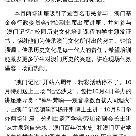
本月两场讲座吸引了逾百名市民参与，澳门基
金会行政委员会钟怡副主席出席讲座，并向参与
“澳门记忆” 校园历史文化培训课程的学生颁发证
书，感谢他们为传承澳门文化所付出的努力。钟怡
强调，传承历史文化是每一代人的责任，希望培训
能激发更多学生对澳门历史的兴趣。讲座现场气氛
温馨，场面热闹。
“澳门记忆” 开站六周年，精彩活动停不了。10
月特别送上三场 “记忆沙龙”，包括
10
月
4
日举办的
讲座兼导赏：“禅钟梵响──观音堂数百载人间烟火”
，由澳门记忆编辑部杨开荆博士主讲；
10
月
5
日举
办两场讲座，分别由遗产学会劳加裕副会长主讲
“从井泉到自来水：澳门百年供水史” 和澳门历史学