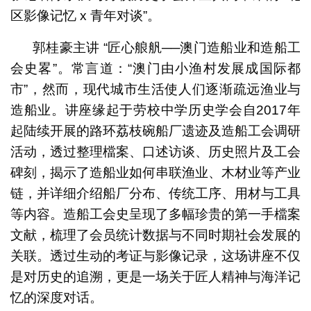
区影像记忆 x 青年对谈”。
郭桂豪主讲 “匠心艆舤──澳门造船业和造船工
会史畧”。常言道：“澳门由小渔村发展成国际都
市”，然而，现代城市生活使人们逐渐疏远渔业与
造船业。讲座缘起于劳校中学历史学会自2017年
起陆续开展的路环荔枝碗船厂遗迹及造船工会调研
活动，透过整理檔案、口述访谈、历史照片及工会
碑刻，揭示了造船业如何串联渔业、木材业等产业
链，并详细介绍船厂分布、传统工序、用材与工具
等内容。造船工会史呈现了多幅珍贵的第一手檔案
文献，梳理了会员统计数据与不同时期社会发展的
关联。透过生动的考证与影像记录，这场讲座不仅
是对历史的追溯，更是一场关于匠人精神与海洋记
忆的深度对话。