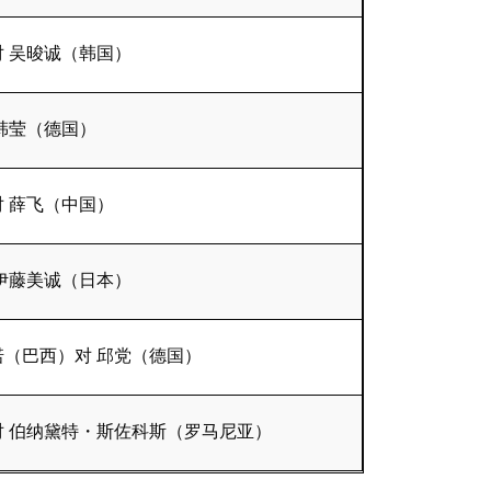
 吴晙诚（韩国）
韩莹（德国）
 薛飞（中国）
伊藤美诚（日本）
（巴西）对 邱党（德国）
 伯纳黛特・斯佐科斯（罗马尼亚）