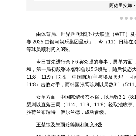
阿德里安娜
1
2
3
由体育局、世界乒乓球职业大联盟（WTT）及
赛 2025 由银河娱乐集团呈献」，今（11）日
等球员顺利闯入8强。
今日首先进行余下6场32强的赛事，男单方
和，第一局初段张本智和曾以5:2领先，随后状态
11:8、11:9）取胜。中国陈垣宇与埃及奥玛・阿萨尔激
11:8）击败对手，而韩国张禹珍则以局数3:1（5:11
女单方面，中国陈熠状态不俗，以局数3:1（8:1
琹则以直落三局（11:4、11:9、11:8）轻取池旼亨。此
胜荷兰布瑞特・伊尔兰德，成功晋级。
王楚钦及朱雨玲等顺利闯入
8
强