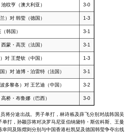
 池旼亨（澳大利亚）
3-0
兰）对 韩莹（德国）
1-3
英（韩国）
3-1
 西蒙・高茨（法国）
3-1
）对 王楚钦（中国）
1-3
国）对 迪博・泊雷特（法国）
3-1
波多黎各）对 王艺迪（中国）
3-2
 高桥・布鲁娜（巴西）
3-0
名球员将分途出战。男子单打，林诗栋及薛飞分别对战韩国吴
子单打，孙颖莎将对决罗马尼亚伯纳黛特・斯佐科斯、王曼
陈幸同及陈熠则分别与中国香港杜凯琹及德国韩莹争夺出线