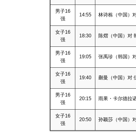
男子16
14:55
林诗栋（中国）对
强
女子16
18:30
陈熠（中国）对 
强
男子16
19:05
张禹珍（韩国）对
强
女子16
19:40
蒯曼（中国）对 
强
男子16
20:15
雨果・卡尔德拉诺
强
女子16
20:50
孙颖莎（中国）对
强