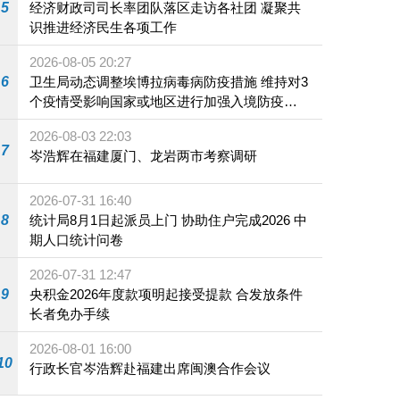
5
经济财政司司长率团队落区走访各社团 凝聚共
识推进经济民生各项工作
2026-08-05 20:27
6
卫生局动态调整埃博拉病毒病防疫措施 维持对3
个疫情受影响国家或地区进行加强入境防疫措
施
2026-08-03 22:03
7
岑浩辉在福建厦门、龙岩两市考察调研
2026-07-31 16:40
8
统计局8月1日起派员上门 协助住户完成2026 中
期人口统计问卷
2026-07-31 12:47
9
央积金2026年度款项明起接受提款 合发放条件
长者免办手续
2026-08-01 16:00
10
行政长官岑浩辉赴福建出席闽澳合作会议