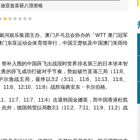
・迪亚兹喜获八强资格
4
5
6
7
8
9
10
银河娱乐集团主办、澳门乒乓总会协办的「WTT 澳门冠军
续在澳门东亚运动会体育馆举行，中国王楚钦及中国澳门朱雨玲
面，替补入围的中国薛飞出战现时世界排名第三的日本张本智
大勇的薛飞成功打破对手节奏，势如破竹直落三局（11:8、
战五局，最终以3:2（3:11、11:6、11:13、11:8、
、11:6、12:10、11:8）战胜瑞典安东・卡尔伯格。
1、11:7、11:7、11:4）击退韩国金娜英，而中国香港杜凯
外，德国韩莹以局数3:1（11:2、7:11、11:9、11:2）战