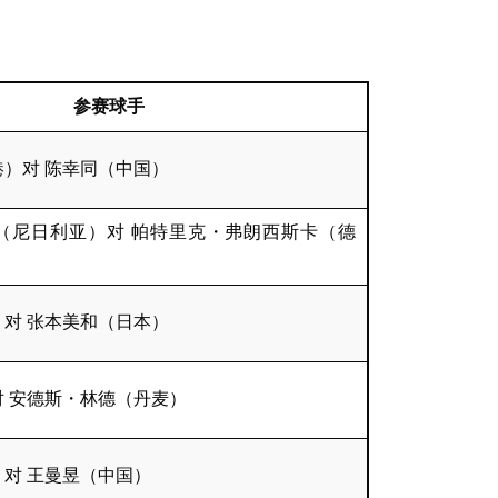
参赛球手
）对 陈幸同（中国）
（尼日利亚）对 帕特里克・弗朗西斯卡（德
对 张本美和（日本）
 安德斯・林德（丹麦）
对 王曼昱（中国）