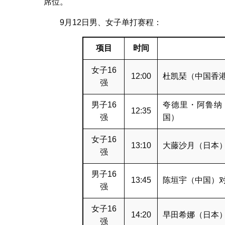
席位。
9月12日男、女子单打赛程：
项目
时间
女子16
12:00
杜凯琹（中国香港
强
男子16
夸德里・阿鲁纳
12:35
强
国）
女子16
13:10
大藤沙月（日本）
强
男子16
13:45
陈垣宇（中国）对
强
女子16
14:20
早田希娜（日本）
强