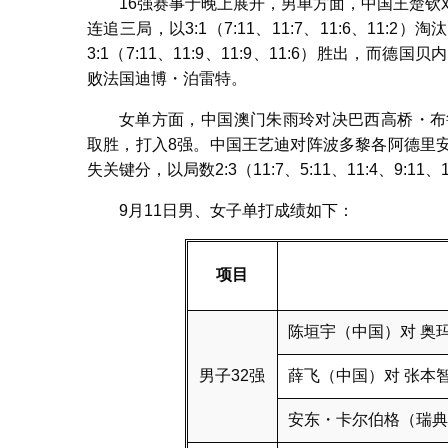
16强赛事于晚上展开，男单方面，中国王楚
连追三局，以3:1（7:11、11:7、11:6、1
3:1（7:11、11:9、11:9、11:6）胜出，而德国贝
败法国迪博・泊雷特。
女单方面，中国澳门朱雨玲对决巴西高桥・布鲁娜，
取胜，打入8强。中国王艺迪对阵波多黎各阿德里
失关键分，以局数2:3（11:7、5:11、11:4、9:
9月11日男、女子单打成绩如下：
项目
陈垣宇（中国）对 奥
男子32强
薛飞（中国）对 张本
安东・卡尔伯格（瑞典