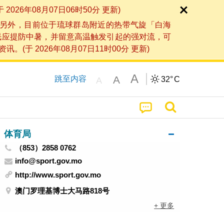
6年08月07日06时50分 更新)
另外，目前位于琉球群岛附近的热带气旋「白海
民应提防中暑，并留意高温触发引起的强对流，可
2026年08月07日11时00分 更新)
A
A
跳至内容
32°
C
A
体育局
（853）2858 0762
info@sport.gov.mo
http://www.sport.gov.mo
澳门罗理基博士大马路818号
+ 更多