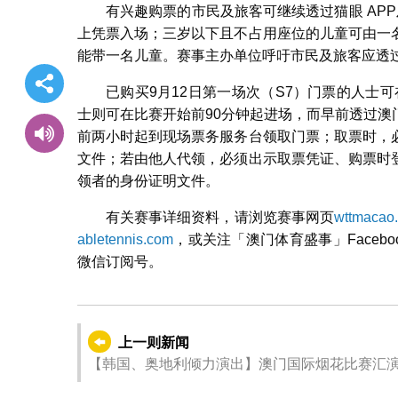
有兴趣购票的市民及旅客可继续透过猫眼 AP
上凭票入场；三岁以下且不占用座位的儿童可由一
能带一名儿童。赛事主办单位呼吁市民及旅客应透
已购买9月12日第一场次（S7）门票的人士
士则可在比赛开始前90分钟起进场，而早前透过
前两小时起到现场票务服务台领取门票；取票时，
文件；若由他人代领，必须出示取票凭证、购票时
领者的身份证明文件。
有关赛事详细资料，请浏览赛事网页
wttmacao.
abletennis.com
，或关注「澳门体育盛事」Faceb
微信订阅号。
上一则新闻
【韩国、奥地利倾力演出】澳门国际烟花比赛汇演明