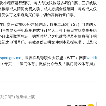
P及小程序进行预订。每人每次限购最多4张门票，三岁或以
名购票成人陪同免费入场，成人必须全程陪同，每名成人仅
过受认可之渠道购买门票，切勿高价转售门票。
可在比赛开始前60分钟起进场，持第二场次（S8）门票的人
澳门售票网及手机应用程式预订的人士可于每日首场赛事开始
必须出示取票凭证、购票时登记之电话号码及有效身份证明
登记之电话号码、有效身份证明文件副本及授权书，以及代
sport.gov.mo
、世界乒乓球职业大联盟（WTT）网页
worldt
ook 专页、「澳门体育」微信公众号及「澳门特区体育局」
(13日) 晚继续上演