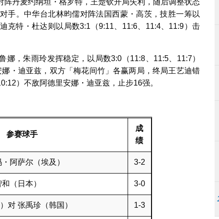
钦对阵丹麦约纳坦・格罗特，王楚钦开局失利，随后调整状态
1:2）淘汰对手。中华台北林昀儒对阵法国西蒙・高茨，技胜一筹以
内迪克特・杜达则以局数3:1（9:11、11:6、11:4、11:9）击
朱雨玲发挥稳定，以局数3:0（11:8、11:5、11:7）
安娜・迪亚兹，双方「梅花间竹」各赢两局，终局王艺迪错
11、10:12）不敌阿德里安娜・迪亚兹，止步16强。
成
参赛球手
绩
玛・阿萨尔（埃及）
3-2
智和（日本）
3-0
）对 张禹珍（韩国）
1-3