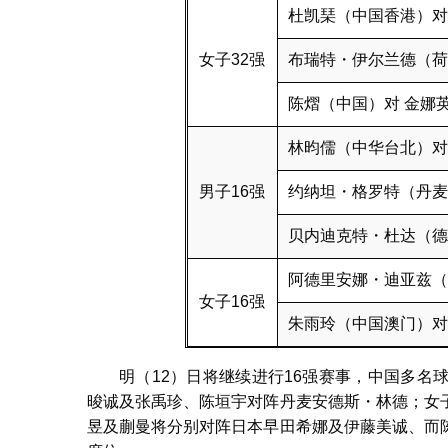
杜凯琹（中国香港）对
女子32强
布瑞特・伊尔兰德（荷
陈熠（中国）对 金娜
林昀儒（中华台北）对
男子16强
约纳坦・格罗特（丹麦
贝内迪克特・杜达（德
阿德里安娜・迪亚兹（
女子16强
朱雨玲（中国澳门）对
明（12）日将继续进行16强赛事，中国多
晙诚及张禹珍、陈垣宇对阵丹麦安德斯・林德；女
昱及蒯曼将分别对阵日本早田希娜及伊藤美诚、而