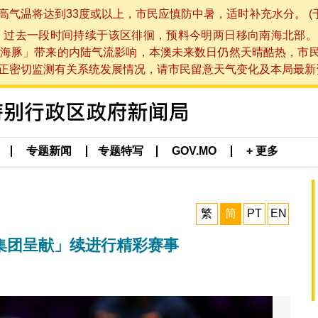
将达到33度或以上，市民应慎防中暑，适时补充水分。 (于 202
，过去一段时间持续于该区徘徊，预料今明两日移向南海北部。
海豚」带来的内陆气流影响，本澳未来数日仍然天晴酷热，市
切监测有关系统发展情况，请市民留意天气变化及本局最新资讯。(于 
专题新闻
专题特写
GOV.MO
+ 更多
繁
简
PT
EN
娱乐集团呈献」续进行精彩赛事