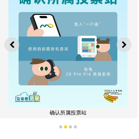
上一则
下一
确认所属投票站
1
2
3
4