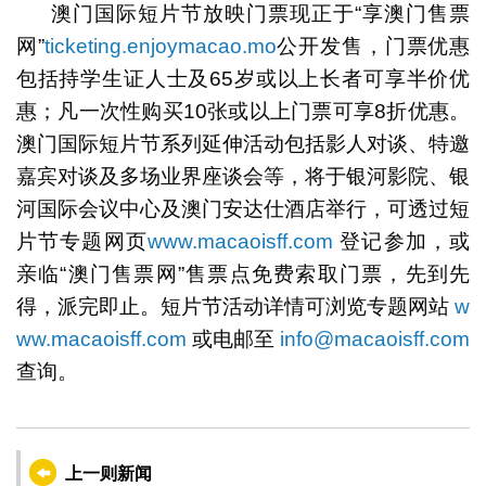
澳门国际短片节放映门票现正于“享澳门售票
网”
ticketing.enjoymacao.mo
公开发售，门票优惠
包括持学生证人士及65岁或以上长者可享半价优
惠；凡一次性购买10张或以上门票可享8折优惠。
澳门国际短片节系列延伸活动包括影人对谈、特邀
嘉宾对谈及多场业界座谈会等，将于银河影院、银
河国际会议中心及澳门安达仕酒店举行，可透过短
片节专题网页
www.macaoisff.com
登记参加，或
亲临“澳门售票网”售票点免费索取门票，先到先
得，派完即止。短片节活动详情可浏览专题网站
w
ww.macaoisff.com
或电邮至
info@macaoisff.com
查询。
上一则新闻