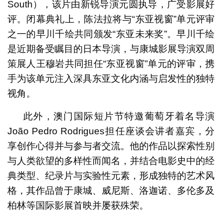
South），该片由新锐导演元圆执导，广受影展好
评。闭幕典礼上，陈法拉将与“东亚视窗”单元评审
之一的早川千绘共同颁发“东亚未来奖”。早川千绘
是近期备受瞩目的日本导演，与康城影展导演双周
策展人王穆岩共同担任“东亚视窗”单元的评审，携
手为该单元注入深具东亚文化内涵与启发性的独特
视角。
此外，澳门国际短片节特邀葡萄牙着名导演
João Pedro Rodrigues担任座谈会讲者嘉宾，分
享创作心得并与参与者交流。他的作品以探索性别
与人类欲望的多样性而闻名，并结合电影史中的经
典类型、纪录片与实验性元素，形成独特的艺术风
格，其作品曾于康城、威尼斯、洛迦诺、多伦多及
柏林等国际影展首映并屡获殊荣。