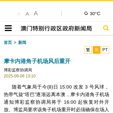
A
C
A
30°
A
搜寻
目录
首页
新闻
繁
简
PT
摩卡内港角子机场风后重开
博彩监察协调局
2025-09-08 13:10
随着气象局于今(8)日 15:00 改发 3 号风球，
热带气旋“塔巴”逐渐远离本澳，摩卡内港角子机场
通知博彩监察协调局将于 16:00 起恢复对外开
放。博监局要求该角子机场重开时必须确保在场人