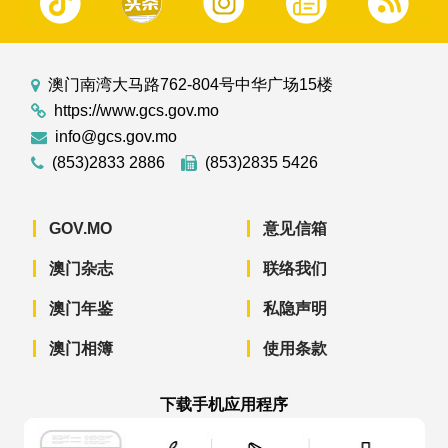
澳门南湾大马路762-804号中华广场15楼
https://www.gcs.gov.mo
info@gcs.gov.mo
(853)2833 2886
(853)2835 5426
GOV.MO
意见信箱
澳门杂志
联络我们
澳门年鉴
私隐声明
澳门相簿
使用条款
下载手机应用程序
澳门政府新闻 APP - App Store 下载
澳门政府新闻 APP - Googl
澳门政府新闻 