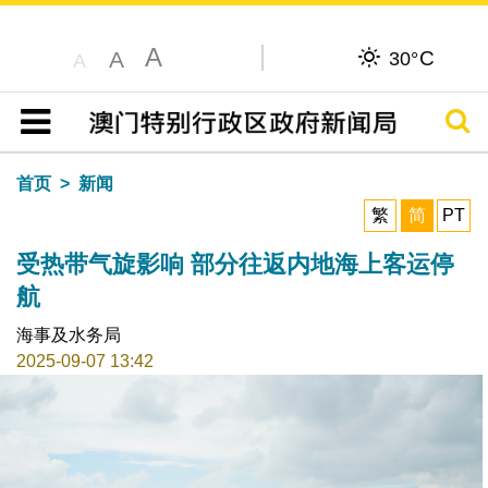
A
C
A
30°
A
搜寻
目录
首页
新闻
繁
简
PT
受热带气旋影响 部分往返内地海上客运停
航
海事及水务局
2025-09-07 13:42