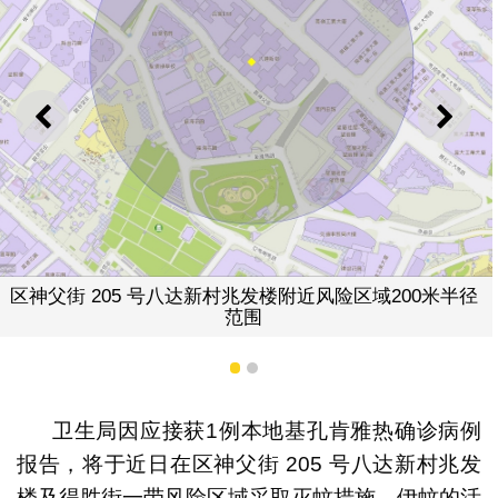
上一则
下一
得胜街一带风险
村兆发楼附近风险区域200米半径
范围
1
2
卫生局因应接获1例本地基孔肯雅热确诊病例
报告，将于近日在区神父街 205 号八达新村兆发
楼及得胜街一带风险区域采取灭蚊措施。伊蚊的活