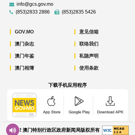
info@gcs.gov.mo
(853)2833 2886
(853)2835 5426
GOV.MO
意见信箱
澳门杂志
联络我们
澳门年鉴
私隐声明
澳门相簿
使用条款
下载手机应用程序
澳门政府新闻 APP - App Store 下载
澳门政府新闻 APP - Googl
澳门政府新闻 
© 2022 澳门特别行政区政府新闻局版权所有