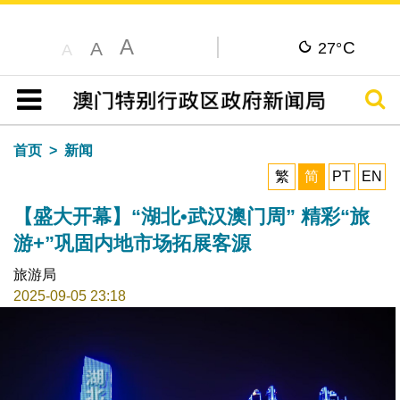
A
C
A
27°
A
搜寻
目录
首页
新闻
繁
简
PT
EN
【盛大开幕】“湖北•武汉澳门周” 精彩“旅
游+”巩固内地市场拓展客源
旅游局
2025-09-05 23:18