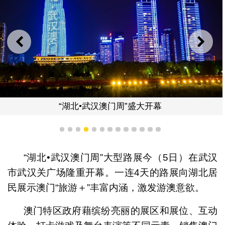
上一则
下一
“湖北•武汉澳门周”盛大开幕
1
2
3
4
5
6
7
8
9
10
11
12
13
“湖北•武汉澳门周”大型路展今（5日）在武汉
市武汉关广场隆重开幕。一连4天的路展向湖北居
民展示澳门“旅游＋”丰富内涵，激发游澳意欲。
澳门特区政府藉缤纷亮丽的展区和展位、互动