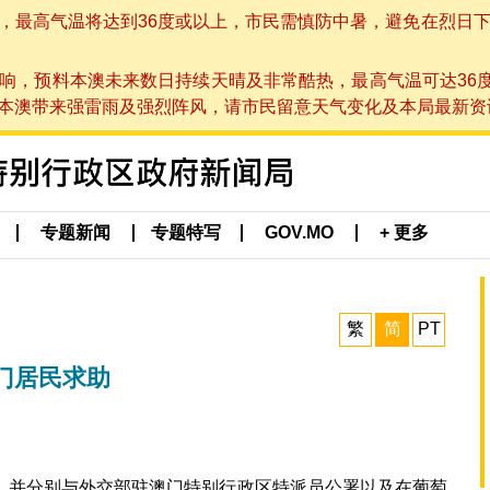
高气温将达到36度或以上，市民需慎防中暑，避免在烈日下进行户
响，预料本澳未来数日持续天晴及非常酷热，最高气温可达36
带来强雷雨及强烈阵风，请市民留意天气变化及本局最新资讯。(于 2
专题新闻
专题特写
GOV.MO
+ 更多
繁
简
PT
门居民求助
，并分别与外交部驻澳门特别行政区特派员公署以及在葡萄