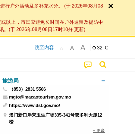
外活动及多补充水分。 (于 2026年08月08
度或以上，市民应避免长时间在户外逗留及提防中
026年08月08日17时10分 更新)
A
A
跳至内容
32°
C
A
旅游局
（853）2831 5566
mgto@macaotourism.gov.mo
https://www.dst.gov.mo/
澳门新口岸宋玉生广场335-341号获多利大厦12
楼
+ 更多