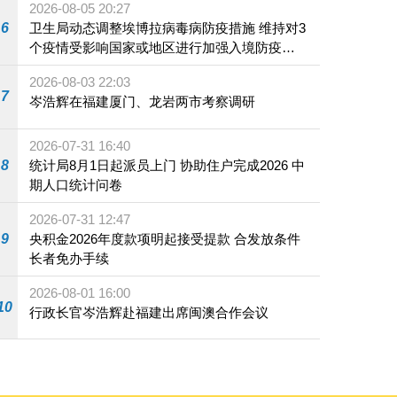
2026-08-05 20:27
6
卫生局动态调整埃博拉病毒病防疫措施 维持对3
个疫情受影响国家或地区进行加强入境防疫措
施
2026-08-03 22:03
7
岑浩辉在福建厦门、龙岩两市考察调研
2026-07-31 16:40
8
统计局8月1日起派员上门 协助住户完成2026 中
期人口统计问卷
2026-07-31 12:47
9
央积金2026年度款项明起接受提款 合发放条件
长者免办手续
2026-08-01 16:00
10
行政长官岑浩辉赴福建出席闽澳合作会议