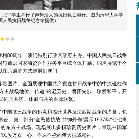
导下，北平学生举行了声势浩大的抗日救亡游行。图为清华大学学
国人民抗日战争纪念馆提供）
1
2
3
胜利80周年，澳门特别行政区政府主办、中国人民抗日战争
在中国与葡语国家商贸合作服务平台综合体开幕。同名展览于今
以图片展的方式巡展到澳门。
珍贵图片，全面展现中国共产党在抗日战争中的中流砥柱作
方主战场地位，传递“铭记历史，缅怀先烈，珍爱和平，开
人民同舟共济、休戚与共的血脉联繋。
溯了中国抗日战争的起点和揭开世界反法西斯战争的序幕，包
事迹。第二部分“全民族抗战 共御外侮”展示1937年“七七事
争的东方主战场。现场展出多幅珍贵历史图片，呈现中国军
华民族万众一心、不屈不挠的伟大抗战精神。