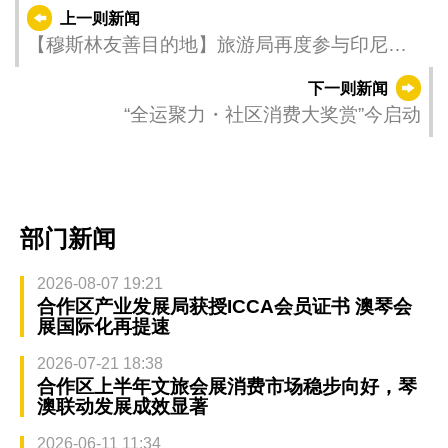
上一则新闻
【穆斯林友善目的地】旅游局再度参与印尼国
际旅游展拓市场
下一则新闻
“全运聚力・社区消费大奖赏”今启动
部门新闻
2026-08-07 19:21
合作区产业发展局获授ICCA会员证书 澳琴会
展国际化再提速
2026-07-21 18:38
合作区上半年文旅会展消费市场稳步向好，琴
澳联动发展成效显著
2026-06-11 11:34