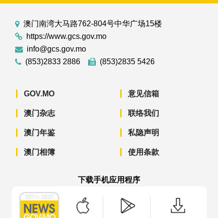
澳门南湾大马路762-804号中华广场15楼
https://www.gcs.gov.mo
info@gcs.gov.mo
(853)2833 2886
(853)2835 5426
GOV.MO
意见信箱
澳门杂志
联络我们
澳门年鉴
私隐声明
澳门相簿
使用条款
下载手机应用程序
澳门政府新闻 APP - App Store 下载
澳门政府新闻 APP - Googl
澳门政府新闻 