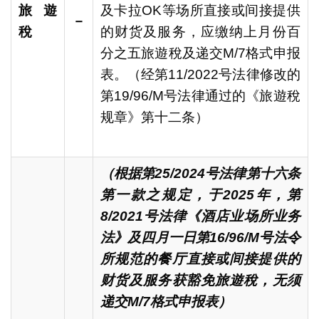
旅遊
及卡拉OK等场所直接或间接提供
－
稅
的财货及服务，应缴纳上月份百
分之五旅遊稅及递交M/7格式申报
表。（经第11/2022号法律修改的
第19/96/M号法律通过的《旅遊稅
规章》第十二条）
（根据第
25/2024
号法律第十六条
第一款之规定，于
2025
年，第
8/2021
号法律《酒店业场所业务
法》及四月一日第
16/96/M
号法令
所规范的餐厅直接或间接提供的
财货及服务获豁免旅遊稅，无须
递交
M/7
格式申报表）