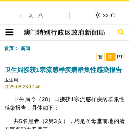
A
C
A
32°
A
搜寻
目录
首页
新闻
繁
简
PT
卫生局接获1宗流感样疾病群集性感染报告
卫生局
2025-08-28 17:46
卫生局今（28）日接获1宗流感样疾病群集性
感染报告，具体如下：
共5名患者（2男3女），均是圣母堂前地的清