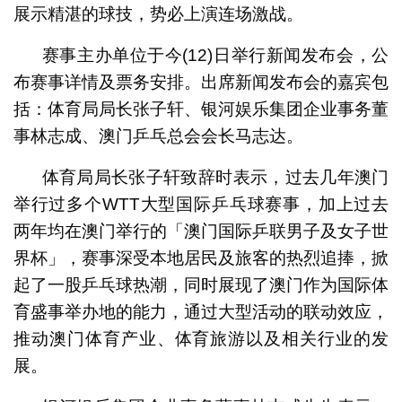
展示精湛的球技，势必上演连场激战。
赛事主办单位于今(12)日举行新闻发布会，公
布赛事详情及票务安排。出席新闻发布会的嘉宾包
括：体育局局长张子轩、银河娱乐集团企业事务董
事林志成、澳门乒乓总会会长马志达。
体育局局长张子轩致辞时表示，过去几年澳门
举行过多个WTT大型国际乒乓球赛事，加上过去
两年均在澳门举行的「澳门国际乒联男子及女子世
界杯」，赛事深受本地居民及旅客的热烈追捧，掀
起了一股乒乓球热潮，同时展现了澳门作为国际体
育盛事举办地的能力，通过大型活动的联动效应，
推动澳门体育产业、体育旅游以及相关行业的发
展。