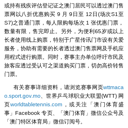
或持有残疾评估登记证之澳门居民可以透过澳门售
票网以八折优惠购买 9 月 9日至 12日(场次S1至
S7)之普通门票，每人限购每场次 1 张优惠门票，
数量有限，售完即止。另外，为便利65岁或以上
长者使用线上购票，特别于广星传讯门市设有关爱
服务，协助有需要的长者透过澳门售票网及手机应
用程式进行购票。同时，赛事主办单位呼吁市民及
旅客应透过受认可之渠道购买门票，切勿高价转售
门票。
有关赛事详细资料，请浏览赛事网页
wttmaca
o.sport.gov.mo
、世界乒乓球职业大联盟(WTT) 网
页
worldtabletennis.com
，或关注「澳门体育盛
事」Facebook 专页、「澳门体育」微信公众号及
「澳门特区体育局」微信订阅号。