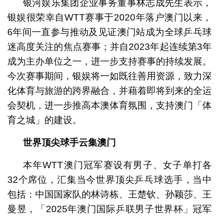
银河娱乐集团企业事务董事林志成先生表示，
银娱很荣幸自WTT赛事于2020年落户澳门以来，
6年间一直参与推动及见证澳门站成为全球乒乓球
迷高度关注的焦点赛事；并自2023年起连续第3年
成为主办单位之一，进一步支持赛事的持续发展。
今次赛事期间，银娱将一如既往善用资源，致力深
化体育与旅游的跨界融合，并藉着即将到来的全运
会契机，进一步推高本澳体育氛围，支持澳门「体
育之城」的建设。
世界顶尖球手云集澳门
本年WTT澳门冠军赛设有男子、女子单打各
32个席位，汇集当今世界顶尖乒乓球选手，当中
包括：中国国家队的林诗栋、王楚钦、孙颖莎、王
曼昱，「2025年澳门国际乒联男子世界杯」冠军