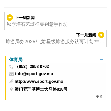
上一则新闻
秋季塔石艺墟征集创意手作坊
下一则新闻
旅游局办2025年度“星级旅游服务认可计划”中期
检讨分享会
体育局
（853）2858 0762
info@sport.gov.mo
http://www.sport.gov.mo
澳门罗理基博士大马路818号
+ 更多