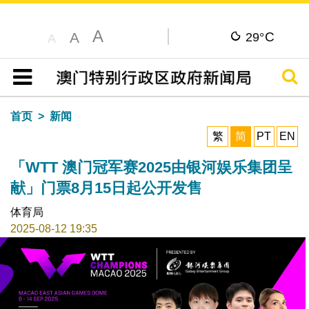
A
C
A
29°
A
搜寻
目录
首页
新闻
繁
简
PT
EN
「WTT 澳门冠军赛2025由银河娱乐集团呈
献」门票8月15日起公开发售
体育局
2025-08-12 19:35