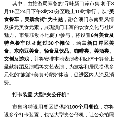
其中，由旅游局筹备的“寻味新口岸市集”将于8
月15至24日下午3时30分至晚上10时举行，以
“
美
食餐车，美馔食街
”
为主题
，融合澳门东南亚风情
及多元美食元素，展现澳门丰富的饮食文化与社区
魅力。市集联动本地商户参与，将设置
6
台美食及
特色餐车
以及
超过
30
个摊位
，涵盖
新口岸区美
食、东南亚美食、轻食及饮品、咖啡类、美酒类、
文创
及
游戏
，并将安排本地表演者和团体于舞台上
呈献舞蹈及演唱等文艺表演，为旅客和居民提供多
元化的“旅游+美食+消费”体验，促进区内人流及消
费。
打卡装置
大型
“
夹公仔机
”
市集将特设用餐区提供约
100
个用餐位
，亦将
设多个打卡装置，包括大型夹公仔机，让公众拍照