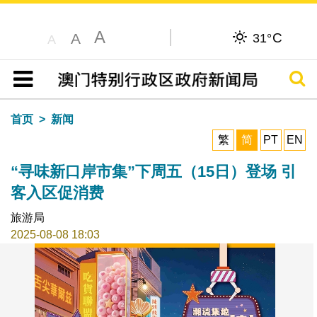
A
C
A
31°
A
搜寻
目录
首页
新闻
繁
简
PT
EN
“寻味新口岸市集”下周五（15日）登场 引
客入区促消费
旅游局
2025-08-08 18:03