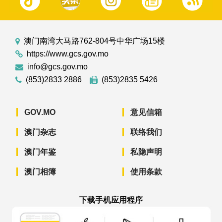
澳门南湾大马路762-804号中华广场15楼
https://www.gcs.gov.mo
info@gcs.gov.mo
(853)2833 2886
(853)2835 5426
GOV.MO
意见信箱
澳门杂志
联络我们
澳门年鉴
私隐声明
澳门相簿
使用条款
下载手机应用程序
澳门政府新闻 APP - App Store 下载
澳门政府新闻 APP - Googl
澳门政府新闻 