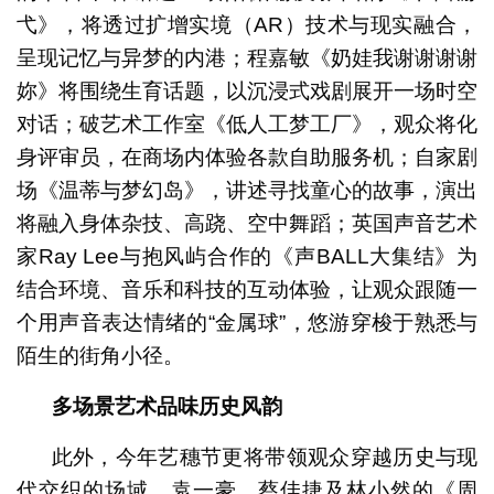
弋》，将透过扩增实境（AR）技术与现实融合，
呈现记忆与异梦的内港；程嘉敏《奶娃我谢谢谢谢
妳》将围绕生育话题，以沉浸式戏剧展开一场时空
对话；破艺术工作室《低人工梦工厂》，观众将化
身评审员，在商场内体验各款自助服务机；自家剧
场《温蒂与梦幻岛》，讲述寻找童心的故事，演出
将融入身体杂技、高跷、空中舞蹈；英国声音艺术
家Ray Lee与抱风屿合作的《声BALL大集结》为
结合环境、音乐和科技的互动体验，让观众跟随一
个用声音表达情绪的“金属球”，悠游穿梭于熟悉与
陌生的街角小径。
多场景艺术品味历史风韵
此外，今年艺穗节更将带领观众穿越历史与现
代交织的场域。袁一豪、蔡佳捷及林小然的《周