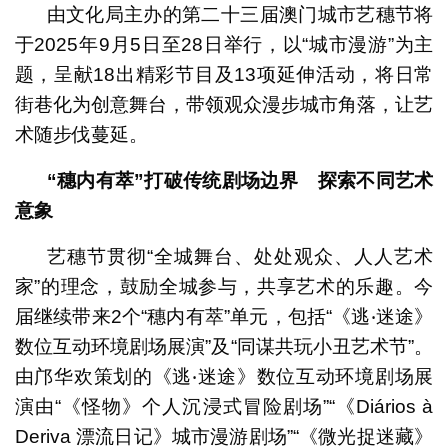
由文化局主办的第二十三届澳门城市艺穗节将
于2025年9月5日至28日举行，以“城市漫游”为主
题，呈献18出精彩节目及13项延伸活动，将日常
街巷化为创意舞台，带领观众漫步城市角落，让艺
术随步伐蔓延。
“穗内有萃”打破传统剧场边界 探索不同艺术
意象
艺穗节贯彻“全城舞台、处处观众、人人艺术
家”的理念，鼓励全城参与，共享艺术的乐趣。今
届继续带来2个“穗内有萃”单元，包括“《逃‧迷途》
数位互动环境剧场展演”及“同谋共玩小丑艺术节”。
由邝华欢策划的《逃‧迷途》数位互动环境剧场展
演由“《怪物》个人沉浸式冒险剧场”“《Diários à
Deriva 漂流日记》城市漫游剧场”“《微光捉迷藏》