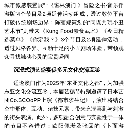
城市微感装置展” “《窗林澳门 》冒险之书‧音乐伴
游版”4个节目及2项延伸活动组成，透过数位平台
打破传统剧场边界；陈丽妮策划的“同谋共玩小丑
艺术节”则带来《Kung Food素食武术》《今日精
选菜单》《你定我？》3个节目及2项延伸活动，
透过风格各异、互动十足的小丑剧场体验，带领观
众寻找触动心灵的宝贵瞬间。
沉浸式演艺盛宴促多元文化交流互鉴
适逢澳门作为2025年“东亚文化之都”，为加强
东亚文化交流互鉴，本届艺穗节特别邀请了日本艺
团Co.SCOoPP上演《都市求生记》，演出将结合
空中形体、互动、杂技元素，带来充满喜剧与刺激
的街头表演。此外，多项融合创意与实验性于一体
的节目不容错过：欧阳佩珊及张回的《卜面游