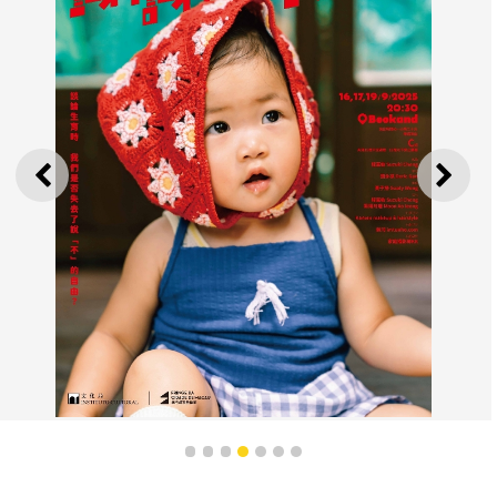
上一则
下一
奶娃我谢谢谢谢你
1
2
3
4
5
6
7