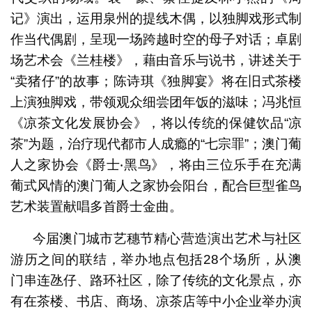
记》演出，运用泉州的提线木偶，以独脚戏形式制
作当代偶剧，呈现一场跨越时空的母子对话；卓剧
场艺术会《兰桂楼》，藉由音乐与说书，讲述关于
“卖猪仔”的故事；陈诗琪《独脚宴》将在旧式茶楼
上演独脚戏，带领观众细尝团年饭的滋味；冯兆恒
《凉茶文化发展协会》，将以传统的保健饮品“凉
茶”为题，治疗现代都市人成瘾的“七宗罪”；澳门葡
人之家协会《爵士‧黑鸟》，将由三位乐手在充满
葡式风情的澳门葡人之家协会阳台，配合巨型雀鸟
艺术装置献唱多首爵士金曲。
今届澳门城市艺穗节精心营造演出艺术与社区
游历之间的联结，举办地点包括28个场所，从澳
门串连氹仔、路环社区，除了传统的文化景点，亦
有在茶楼、书店、商场、凉茶店等中小企业举办演