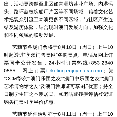
出，活动更跨越至北区如青洲坊莲花广场、内港码
头、路环荔枝碗船厂片区等不同场域，藉着文化艺
术把观众引流至本澳更多不同区域，与社区产生连
结及游历体验，结合现时澳门发展方向，加强文化
和不同领域的联动发展。
艺穗节各场门票将于8月10日（周日）上午10
时起透过“享澳门售票网”各购票点、电话及网上订
票同步公开发售，24小时订票热线+853 2840
0555，网上订票
ticketing.enjoymacao.mo
；凭
“CCM挚友”“澳门乐团之友”“澳门中乐团之友”“澳门
艺术博物馆之友”及澳门教师证可享9折优惠；持全
日制学生证之本澳居民、颐老咭或残疾评估登记证
购买门票可享半价优惠。
艺穗节延伸活动亦于8月11日（周一）上午10