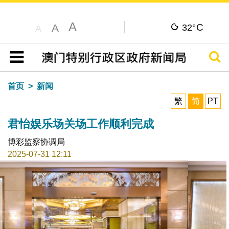
A
C
A
32°
A
搜寻
目录
首页
新闻
繁
简
PT
君怡娱乐场关场工作顺利完成
博彩监察协调局
2025-07-31 12:11