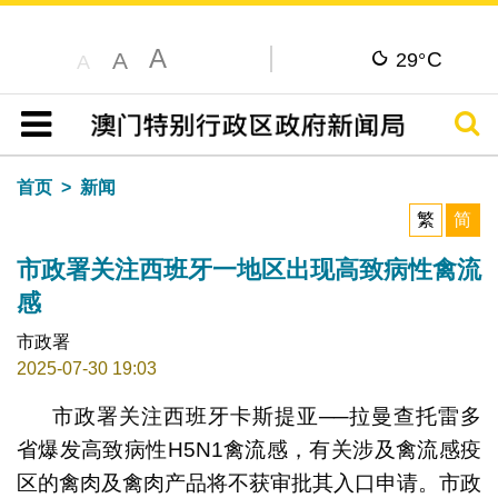
A
C
A
29°
A
搜寻
目录
首页
新闻
繁
简
市政署关注西班牙一地区出现高致病性禽流
感
市政署
2025-07-30 19:03
市政署关注西班牙卡斯提亚──拉曼查托雷多
省爆发高致病性H5N1禽流感，有关涉及禽流感疫
区的禽肉及禽肉产品将不获审批其入口申请。市政