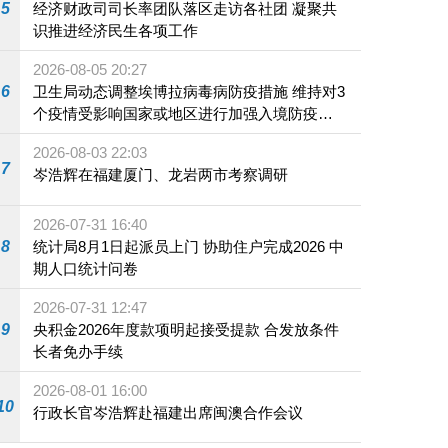
5
经济财政司司长率团队落区走访各社团 凝聚共
识推进经济民生各项工作
2026-08-05 20:27
6
卫生局动态调整埃博拉病毒病防疫措施 维持对3
个疫情受影响国家或地区进行加强入境防疫措
施
2026-08-03 22:03
7
岑浩辉在福建厦门、龙岩两市考察调研
2026-07-31 16:40
8
统计局8月1日起派员上门 协助住户完成2026 中
期人口统计问卷
2026-07-31 12:47
9
央积金2026年度款项明起接受提款 合发放条件
长者免办手续
2026-08-01 16:00
10
行政长官岑浩辉赴福建出席闽澳合作会议