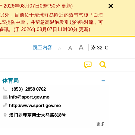
6年08月07日06时50分 更新)
另外，目前位于琉球群岛附近的热带气旋「白海
民应提防中暑，并留意高温触发引起的强对流，可
2026年08月07日11时00分 更新)
A
A
跳至内容
32°
C
A
体育局
（853）2858 0762
info@sport.gov.mo
http://www.sport.gov.mo
澳门罗理基博士大马路818号
+ 更多