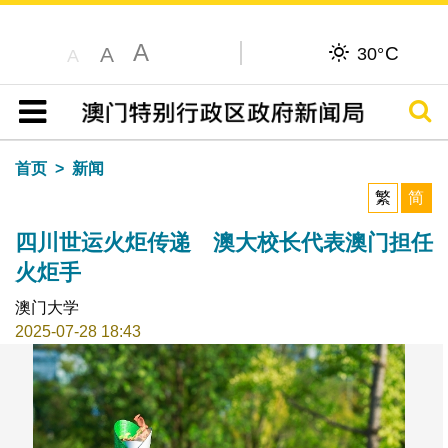
A
C
A
30°
A
搜寻
目录
首页
新闻
繁
简
四川世运火炬传递 澳大校长代表澳门担任
火炬手
澳门大学
2025-07-28 18:43