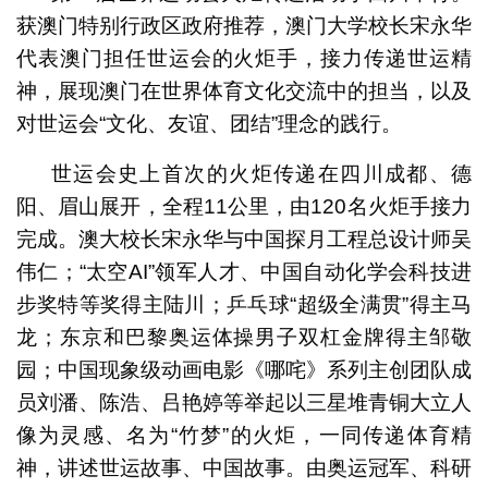
获澳门特别行政区政府推荐，澳门大学校长宋永华
代表澳门担任世运会的火炬手，接力传递世运精
神，展现澳门在世界体育文化交流中的担当，以及
对世运会“文化、友谊、团结”理念的践行。
世运会史上首次的火炬传递在四川成都、德
阳、眉山展开，全程11公里，由120名火炬手接力
完成。澳大校长宋永华与中国探月工程总设计师吴
伟仁；“太空AI”领军人才、中国自动化学会科技进
步奖特等奖得主陆川；乒乓球“超级全满贯”得主马
龙；东京和巴黎奥运体操男子双杠金牌得主邹敬
园；中国现象级动画电影《哪咤》系列主创团队成
员刘潘、陈浩、吕艳婷等举起以三星堆青铜大立人
像为灵感、名为“竹梦”的火炬，一同传递体育精
神，讲述世运故事、中国故事。由奥运冠军、科研