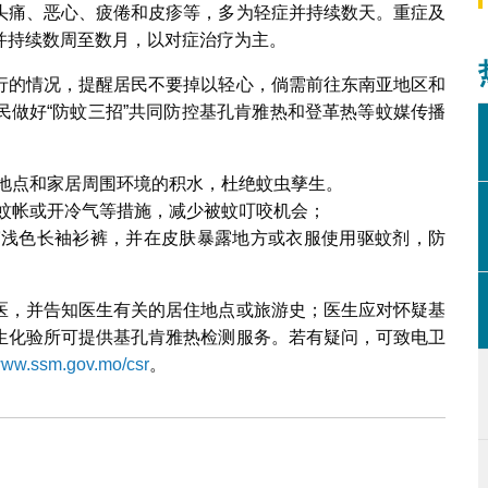
头痛、恶心、疲倦和皮疹等，多为轻症并持续数天。重症及
并持续数周至数月，以对症治疗为主。
行的情况，提醒居民不要掉以轻心，倘需前往东南亚地区和
民做好“防蚊三招”共同防控基孔肯雅热和登革热等蚊媒传播
作地点和家居周围环境的积水，杜绝蚊虫孳生。
、蚊帐或开冷气等措施，减少被蚊叮咬机会；
穿浅色长袖衫裤，并在皮肤暴露地方或衣服使用驱蚊剂，防
医，并告知医生有关的居住地点或旅游史；医生应对怀疑基
生化验所可提供基孔肯雅热检测服务。若有疑问，可致电卫
/www.ssm.gov.mo/csr
。