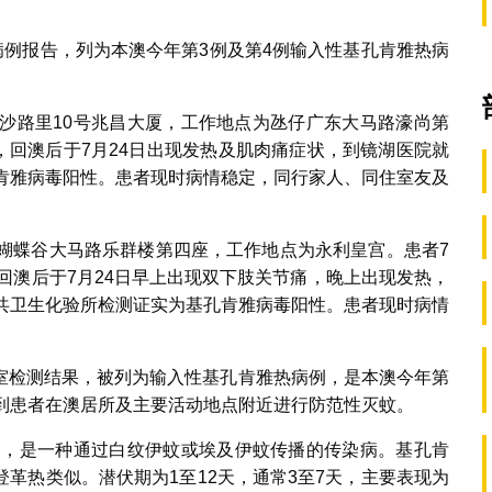
病例报告，列为本澳今年第3例及第4例输入性基孔肯雅热病
江沙路里10号兆昌大厦，工作地点为氹仔广东大马路濠尚第
亲，回澳后于7月24日出现发热及肌肉痛症状，到镜湖医院就
孔肯雅病毒阳性。患者现时病情稳定，同行家人、同住室友及
环蝴蝶谷大马路乐群楼第四座，工作地点为永利皇宫。患者7
，回澳后于7月24日早上出现双下肢关节痛，晚上出现发热，
公共卫生化验所检测证实为基孔肯雅病毒阳性。患者现时病情
室检测结果，被列为输入性基孔肯雅热病例，是本澳今年第
员到患者在澳居所及主要活动地点附近进行防范性灭蚊。
又称屈公病，是一种通过白纹伊蚊或埃及伊蚊传播的传染病。基孔肯
革热类似。潜伏期为1至12天，通常3至7天，主要表现为