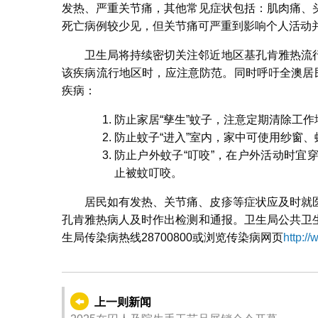
发热、严重关节痛，其他常见症状包括：肌肉痛、
死亡病例较少见，但关节痛可严重到影响个人活动
卫生局将持续密切关注邻近地区基孔肯雅热流
该疾病流行地区时，应注意防范。同时呼吁全澳居
疾病：
防止家居“孳生”蚊子，注意定期清除工
防止蚊子“进入”室内，家中可使用纱窗
防止户外蚊子“叮咬”，在户外活动时宜
止被蚊叮咬。
居民如有发热、关节痛、皮疹等症状应及时就
孔肯雅热病人及时作出检测和通报。卫生局公共卫
生局传染病热线28700800或浏览传染病网页
http:/
上一则新闻