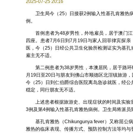
2025-07-25 20:16
卫生局今（25）日接获2例输入性基孔肯雅热
例。
首例患者为48岁男性，外地雇员，居于澳门
四座。患者7月6日到7月19日与家人回菲律宾探
医，今（25）日经公共卫生化验所检测证实为基
雇主无不适。
第二例患者为38岁男性，本澳居民，居于路
月19日至20日与朋友到佛山市顺德区北滘镇旅游
今（25）日到仁伯爵综合医院离岛急诊就医，经
穏定，同行朋友无不适。
上述患者根据旅游史、出现症状的时间及实验
3例及第4例输入性基孔肯雅热病例。卫生局将派
基孔肯雅热（Chikungunya fever）
雅热的临床表现、传播方式、预防控制方法等均与登