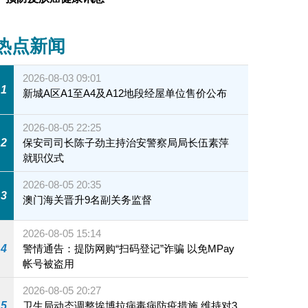
热点新闻
2026-08-03 09:01
1
新城A区A1至A4及A12地段经屋单位售价公布
2026-08-05 22:25
2
保安司司长陈子劲主持治安警察局局长伍素萍
就职仪式
2026-08-05 20:35
3
澳门海关晋升9名副关务监督
2026-08-05 15:14
4
警情通告：提防网购“扫码登记”诈骗 以免MPay
帐号被盗用
2026-08-05 20:27
5
卫生局动态调整埃博拉病毒病防疫措施 维持对3