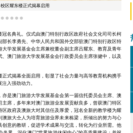
与黄竹君校长共同签署捐资协议书
2
3
4
5
6
7
耀东楼冠名典礼。仪式由澳门特别行政区政府社会文化司司长柯
副部长李勇先、中华人民共和国外交部驻澳门特别行政区特
游大学发展基金会主席兼校董会副主席吕耀东、教育及青年
武、澳门旅游大学发展基金会行政委员会主席张健中，以及
楼正式揭幕全面启用，彰显了社会力量与高等教育机构携手
展注入强劲动力。
，亦是澳门旅游大学发展基金会第一届信托委员会主席、澳
司主席，多年来对澳门旅游业发展贡献良多，曾获澳门特区
特区政府及澳旅大对其信任及厚爱，冠名全新的教学楼为耀
到澳旅大仝人为培育旅游业界未来栋梁，所倾出的努力与心
具创意的教研，促进学术成果与交流，转化为行业所需。他
会各界，深化澳门“世界旅游休闲中心”的高质量建设；并祝