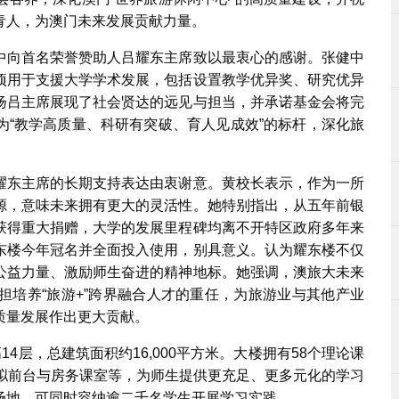
青人，为澳门未来发展贡献力量。
中向首名荣誉赞助人吕耀东主席致以最衷心的感谢。张健中
项用于支援大学学术发展，包括设置教学优异奖、研究优异
扬吕主席展现了社会贤达的远见与担当，并承诺基金会将完
为“教学高质量、科研有突破、育人见成效”的标杆，深化旅
耀东主席的长期支持表达由衷谢意。黄校长表示，作为一所
源，意味未来拥有更大的灵活性。她特别指出，从五年前银
获得重大捐赠，大学的发展里程碑均离不开特区政府多年来
东楼今年冠名并全面投入使用，别具意义。认为耀东楼不仅
公益力量、激励师生奋进的精神地标。她强调，澳旅大未来
担培养“旅游+”跨界融合人才的重任，为旅游业与其他产业
质量发展作出更大贡献。
4层，总建筑面积约16,000平方米。大楼拥有58个理论课
模拟前台与房务课室等，为师生提供更充足、更多元化的学习
场地，可同时容纳逾二千名学生开展学习实践。