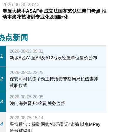
2026-06-30 23:43
澳旅大携手ASAF® 成立法国花艺认证澳门考点 推
动本澳花艺培训专业化及国际化
热点新闻
2026-08-03 09:01
1
新城A区A1至A4及A12地段经屋单位售价公布
2026-08-05 22:25
2
保安司司长陈子劲主持治安警察局局长伍素萍
就职仪式
2026-08-05 20:35
3
澳门海关晋升9名副关务监督
2026-08-05 15:14
4
警情通告：提防网购“扫码登记”诈骗 以免MPay
帐号被盗用