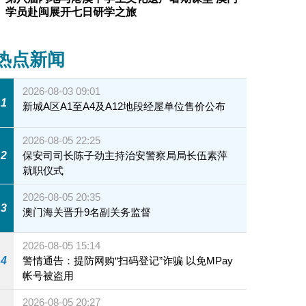
学员赴闽展开七日研学之旅
热点新闻
2026-08-03 09:01
1
新城A区A1至A4及A12地段经屋单位售价公布
2026-08-05 22:25
2
保安司司长陈子劲主持治安警察局局长伍素萍
就职仪式
2026-08-05 20:35
3
澳门海关晋升9名副关务监督
2026-08-05 15:14
4
警情通告：提防网购“扫码登记”诈骗 以免MPay
帐号被盗用
2026-08-05 20:27