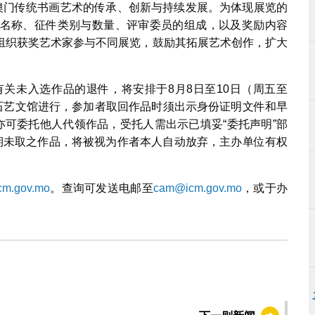
动澳门传统书画艺术的传承、创新与持续发展。为体现展览的
名称、征件类别与数量、评审委员的组成，以及奖励内容
组织获奖艺术家参与不同展览，鼓励其拓展艺术创作，扩大
有关未入选作品的退件，将安排于8月8日至10日（周五至
塔石艺文馆进行，参加者取回作品时须出示身份证明文件和早
亦可委托他人代领作品，受托人需出示已填妥“委托声明”部
逾期未取之作品，将被视为作者本人自动放弃，主办单位有权
cm.gov.mo
。查询可发送电邮至
cam@icm.gov.mo
，或于办