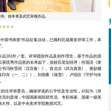
大伟、徐冬青及武艺审视作品。
1
2
3
4
——中国书画类”作品征集活动，已顺利完成展览评审工作，本
”。
作品161件／套。评审团按作品及创作理念，基于作品的原
0位获优秀作品奖的名单如下，按姓氏笔划排序：何国洪《隶
行书冯秋雪词〈汉宫春〉》、曾贞贞《武当真形》、黄妙娥
集印存（一、二）》、刘雨衢《瑞雪》、卢绍仪《守护与传
。
士担任评审委员，确保评选的公平性及专业性，分别为（排
究员刘彦湖，中国国家画院研究员、专职画家、国家一级美
杨大伟，以及中央美术学院教授武艺。