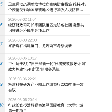
5
卫生局动态调整埃博拉病毒病防疫措施 维持对3
个疫情受影响国家或地区进行加强入境防疫措
施
2026-08-02 11:04
6
经济财政司司长率团队落区走访各社团 凝聚共
识推进经济民生各项工作
2026-08-03 22:03
7
岑浩辉在福建厦门、龙岩两市考察调研
2026-08-06 10:17
8
卫生局于8月7日开展新一轮“长者安装假牙计划”
致力构建“老有所医”的服务系统
2026-08-06 22:21
9
筹建科技研发产业园工作组举行2026年第一次
会议
2026-08-06 20:14
10
行政长官岑浩辉视察澳琴国际教育（大学）城
第一期项目