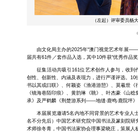
（左起）评审委员杨
由文化局主办的2025年“澳门视觉艺术年展
届共有61件／套作品入选，其中10件获“优秀作品奖
征集活动共吸引161位艺术创作人参与，收到
创性、创新性、内涵及表现力，进行严谨评选。1
书以其或曰联》、何颖姿《渔港游憩》、莫羲世《
《镜海巷陌印痕》、黄韵琳《眺》、叶杰豪《山稔
承》及严鹤麟《荆楚游系列——地缝‧鹿鸣‧鹿院坪》
本届展览邀请5名内地不同背景的艺术专业人
名不分先后）中国艺术研究院中国书法及篆刻院研
术师徐冬青，中国书法家协会理事梁晓庄，策展人