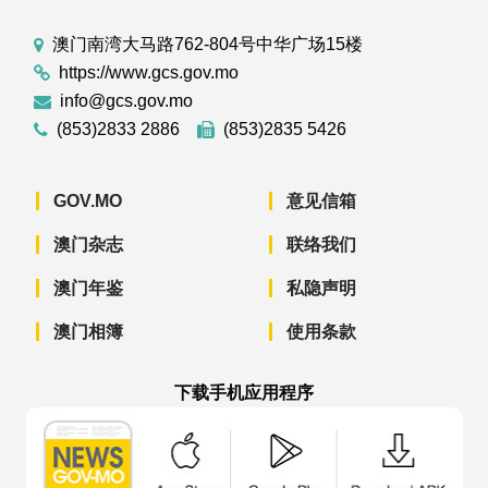
澳门南湾大马路762-804号中华广场15楼
https://www.gcs.gov.mo
info@gcs.gov.mo
(853)2833 2886
(853)2835 5426
GOV.MO
意见信箱
澳门杂志
联络我们
澳门年鉴
私隐声明
澳门相簿
使用条款
下载手机应用程序
澳门政府新闻 APP - App Store 下载
澳门政府新闻 APP - Googl
澳门政府新闻 