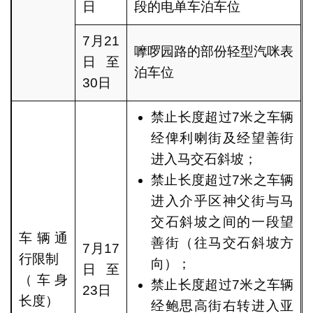
日
段的电单车泊车位
7月21
嚤啰园路的部份轻型汽咪表
日至
泊车位
30日
禁止长度超过7米之车辆
经俾利喇街及经望善街
进入马交石斜坡；
禁止长度超过7米之车辆
进入介乎区神父街与马
交石斜坡之间的一段望
车辆通
善街（往马交石斜坡方
7月17
行限制
向）；
日至
（车身
禁止长度超过7米之车辆
23日
长度）
经鲍思高街右转进入亚