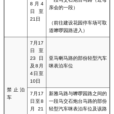
8月4
亲会的一段）
日至
21日
（前往建设花园停车场可取
道嚤啰园路进入）
7月17
日至
23日
亚马喇马路的部份轻型汽车
及8月
咪表泊车位
4日至
10日
禁止泊
7月17
新雅马路与嚤啰园路之间的
车
日至8
一段马交石炮台马路的部份
月21
轻型汽车咪表泊车位及该路