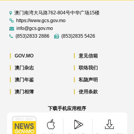
澳门南湾大马路762-804号中华广场15楼
https://www.gcs.gov.mo
info@gcs.gov.mo
(853)2833 2886
(853)2835 5426
GOV.MO
意见信箱
澳门杂志
联络我们
澳门年鉴
私隐声明
澳门相簿
使用条款
下载手机应用程序
澳门政府新闻 APP - App Store 下载
澳门政府新闻 APP - Googl
澳门政府新闻 