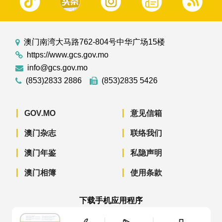
澳门南湾大马路762-804号中华广场15楼
https://www.gcs.gov.mo
info@gcs.gov.mo
(853)2833 2886
(853)2835 5426
GOV.MO
意见信箱
澳门杂志
联络我们
澳门年鉴
私隐声明
澳门相簿
使用条款
下载手机应用程序
澳门政府新闻 APP - App Store 下载
澳门政府新闻 APP - Googl
澳门政府新闻 