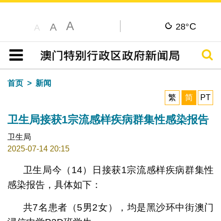
A
C
A
28°
A
搜寻
目录
首页
新闻
繁
简
PT
卫生局接获1宗流感样疾病群集性感染报告
卫生局
2025-07-14 20:15
卫生局今（14）日接获1宗流感样疾病群集性
感染报告，具体如下：
共7名患者（5男2女），均是黑沙环中街澳门