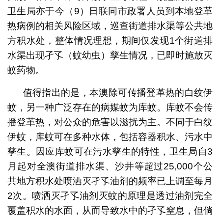
卫生局亦于今（9）日联同市政署人员到本地登革
热病例的相关风险区域，巡查街道排水渠等公共地
方积水处，整体情况理想，期间仅发现1个街道排
水渠出现孑孓（蚊幼虫）孳生情况，已即时施放灭
蚊药物。
值得指出的是，本澳除可传播登革热的白纹伊
蚊，另一种广泛存在的病媒蚊为库蚊。库蚊不会传
播登革热，对公众的危害以滋扰为主。不同于白纹
伊蚊，库蚊可在多种水体，包括容器积水、污水中
孳生。因应库蚊可在污水孳生的特性，卫生局自3
月起对全澳街道排水渠、沙井等超过25,000个公
共地方积水处喷洒灭孑孓油剂的频率已上调至每月
2次。喷洒灭孑孓油剂灭蚊的原理是透过油剂完全
覆盖积水的水面，从而导致水中的孑孓窒息，但倘