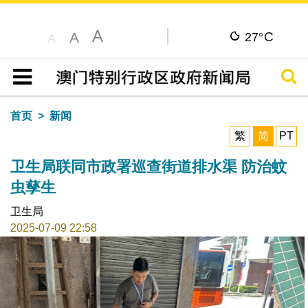
A
C
A
27°
A
搜寻
目录
首页
新闻
繁
简
PT
卫生局联同市政署巡查街道排水渠 防治蚊
虫孳生
卫生局
2025-07-09 22:58