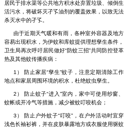
居民于排水渠等公共地方积水处弃置垃圾、倾倒生
活污水，将破坏灭孑孓油剂的覆盖效果，以致无法
杀灭水中的孑孓。
由于近期天气暖和有雨，各种室外容器及地方
容易出现积水，为伊蚊和库蚊提供理想孳生条件，
卫生局再次呼吁居民做好“防蚊三招”共同防控登革
热及其他蚊传播疾病：
1） 防止家居“孳生”蚊子，注意定期清除工作
地点和家居周围环境的积水，杜绝蚊虫孳生。
2） 防止蚊子“进入”室内，家中可使用纱窗、
蚊帐或开冷气等措施，减少被蚊叮咬机会；
3） 防止户外蚊子“叮咬”，在户外活动时宜穿
浅色长袖衫裤，并在皮肤暴露地方或衣服使用驱蚊