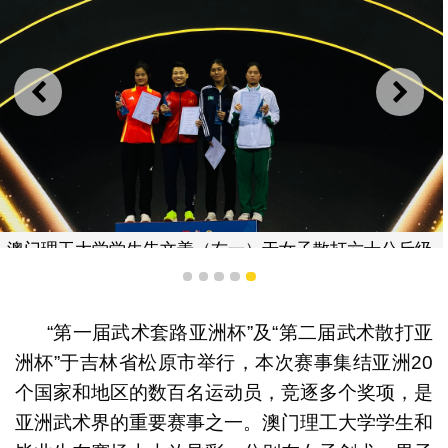
上一则
下一
澳门理工大学学生朱文善（右一）于女子散打六十公斤级
勇夺铜牌
1
2
3
4
5
“第一届武术套路亚洲杯”及“第二届武术散打亚
洲杯”于吉林省松原市举行，本次赛事集结亚洲20
个国家和地区的数百名运动员，竞逐多个奖项，是
亚洲武术界的重要赛事之一。澳门理工大学学生和