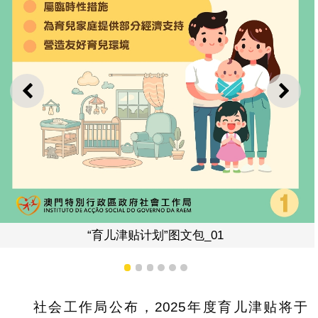
上一则
下一
”图文包_01
“育儿津贴计划
1
2
3
4
5
6
社会工作局公布，2025年度育儿津贴将于