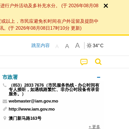
外活动及多补充水分。 (于 2026年08月08
度或以上，市民应避免长时间在户外逗留及提防中
026年08月08日17时10分 更新)
A
A
跳至内容
34°
C
A
市政署
（853）2833 7676（市民服务热线 - 办公时间有
专人接听，如遇线路繁忙、非办公时段备有录音
服务。）
webmaster@iam.gov.mo
http://www.iam.gov.mo
澳门新马路163号
+ 更多