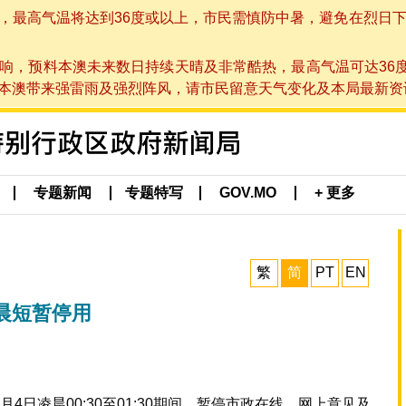
高气温将达到36度或以上，市民需慎防中暑，避免在烈日下进行户
响，预料本澳未来数日持续天晴及非常酷热，最高气温可达36
带来强雷雨及强烈阵风，请市民留意天气变化及本局最新资讯。(于 2
专题新闻
专题特写
GOV.MO
+ 更多
繁
简
PT
EN
晨短暂停用
日凌晨00:30至01:30期间，暂停市政在线、网上意见及