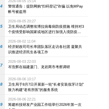
2026-08-05 15:14
4
警情通告：提防网购“扫码登记”诈骗 以免MPay
帐号被盗用
2026-08-05 20:27
5
卫生局动态调整埃博拉病毒病防疫措施 维持对3
个疫情受影响国家或地区进行加强入境防疫措
施
2026-08-02 11:04
6
经济财政司司长率团队落区走访各社团 凝聚共
识推进经济民生各项工作
2026-08-03 22:03
7
岑浩辉在福建厦门、龙岩两市考察调研
2026-08-06 10:17
8
卫生局于8月7日开展新一轮“长者安装假牙计划”
致力构建“老有所医”的服务系统
2026-08-06 22:21
9
筹建科技研发产业园工作组举行2026年第一次