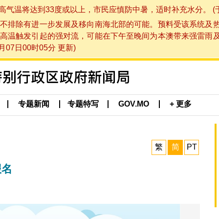
将达到33度或以上，市民应慎防中暑，适时补充水分。 (于 202
不排除有进一步发展及移向南海北部的可能。预料受该系统及
高温触发引起的强对流，可能在下午至晚间为本澳带来强雷雨
07日00时05分 更新)
专题新闻
专题特写
GOV.MO
+ 更多
繁
简
PT
报名