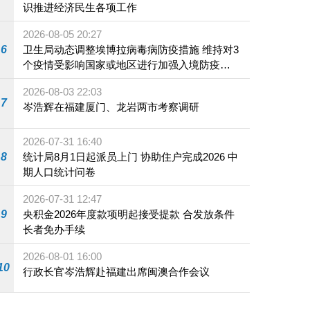
识推进经济民生各项工作
2026-08-05 20:27
6
卫生局动态调整埃博拉病毒病防疫措施 维持对3
个疫情受影响国家或地区进行加强入境防疫措
施
2026-08-03 22:03
7
岑浩辉在福建厦门、龙岩两市考察调研
2026-07-31 16:40
8
统计局8月1日起派员上门 协助住户完成2026 中
期人口统计问卷
2026-07-31 12:47
9
央积金2026年度款项明起接受提款 合发放条件
长者免办手续
2026-08-01 16:00
10
行政长官岑浩辉赴福建出席闽澳合作会议