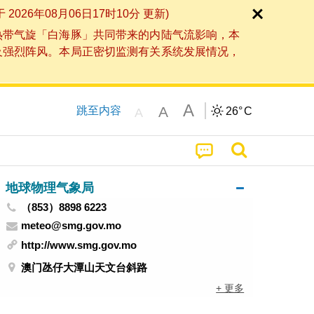
6年08月06日17时10分 更新)
热带气旋「白海豚」共同带来的内陆气流影响，本
及强烈阵风。本局正密切监测有关系统发展情况，
A
A
跳至内容
26°
C
A
地球物理气象局
（853）8898 6223
meteo@smg.gov.mo
http://www.smg.gov.mo
澳门氹仔大潭山天文台斜路
+ 更多