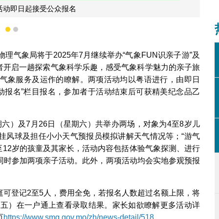
气象局7月亲子活动即日起接受公
1
2
气象局将于2025年7月继续举办“气象FUN识亲子游”及
加者开启一趟探索气象科学乐趣，感受气象科学魅力的亲子旅
气象服务及运作的瞭解。两项活动均以粤语进行，由即日
活动报名”栏目报名，参加者于活动结束后可获精美纪念品乙
星期六）及7月26日（星期六）共举办两场，对象为4至8岁儿
挂风球及担任小小天气预报员模拟讲解天气情况等；“游气
6至12岁的孩童及其家长，活动内容包括体验气象探测、进行
同时参加两项亲子活动。此外，两项活动均会实地参观预报
庭可登记2至5人，费用全免，若报名人数超过名额上限，将
期五）在一户通上查看录取结果。家长如欲瞭解更多活动详
页
https://www.smg.gov.mo/zh/news-detail/518
。