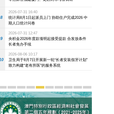
2026-07-31 16:40
8
统计局8月1日起派员上门 协助住户完成2026 中
期人口统计问卷
2026-07-31 12:47
9
央积金2026年度款项明起接受提款 合发放条件
长者免办手续
2026-08-06 10:17
10
卫生局于8月7日开展新一轮“长者安装假牙计划”
致力构建“老有所医”的服务系统
宣传及推广
赓续中葡传统友谊 续写“一国两制”新篇章 — 澳门“一国
澳门名片集
行政长官岑浩辉11月18日发表2026年施政报
施政特写
澳门特别行政区经济和社会发展第二个五
横琴粤澳深度合作区专题网站
施政小讲堂
走进澳门
澳门相簿2020
《澳门微视