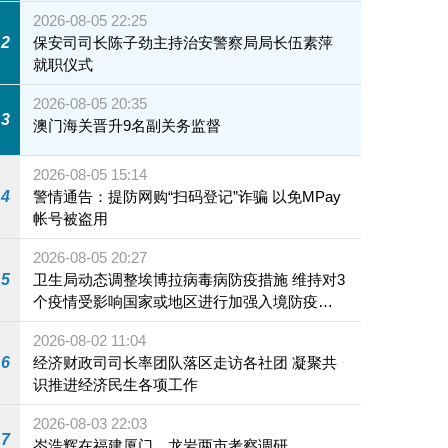
2026-08-05 22:25
2
保安司司长陈子劲主持治安警察局局长伍素萍
就职仪式
2026-08-05 20:35
3
澳门海关晋升9名副关务监督
2026-08-05 15:14
4
警情通告：提防网购“扫码登记”诈骗 以免MPay
帐号被盗用
2026-08-05 20:27
5
卫生局动态调整埃博拉病毒病防疫措施 维持对3
个疫情受影响国家或地区进行加强入境防疫措
施
2026-08-02 11:04
6
经济财政司司长率团队落区走访各社团 凝聚共
识推进经济民生各项工作
2026-08-03 22:03
7
岑浩辉在福建厦门、龙岩两市考察调研