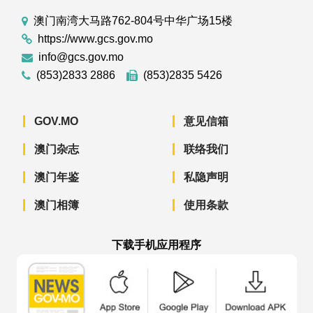
澳门南湾大马路762-804号中华广场15楼
https://www.gcs.gov.mo
info@gcs.gov.mo
(853)2833 2886
(853)2835 5426
GOV.MO
意见信箱
澳门杂志
联络我们
澳门年鉴
私隐声明
澳门相簿
使用条款
下载手机应用程序
澳门政府新闻 APP - App Store 下载
澳门政府新闻 APP - Googl
澳门政府新闻 