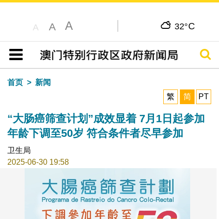
A
C
A
32°
A
搜寻
目录
首页
新闻
繁
简
PT
“大肠癌筛查计划”成效显着 7月1日起参加
年龄下调至50岁 符合条件者尽早参加
卫生局
2025-06-30 19:58