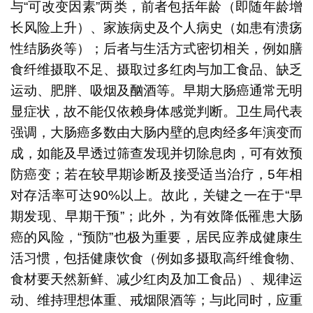
与“可改变因素”两类，前者包括年龄（即随年龄增
长风险上升）、家族病史及个人病史（如患有溃疡
性结肠炎等）；后者与生活方式密切相关，例如膳
食纤维摄取不足、摄取过多红肉与加工食品、缺乏
运动、肥胖、吸烟及酗酒等。早期大肠癌通常无明
显症状，故不能仅依赖身体感觉判断。卫生局代表
强调，大肠癌多数由大肠内壁的息肉经多年演变而
成，如能及早透过筛查发现并切除息肉，可有效预
防癌变；若在较早期诊断及接受适当治疗，5年相
对存活率可达90%以上。故此，关键之一在于“早
期发现、早期干预”；此外，为有效降低罹患大肠
癌的风险，“预防”也极为重要，居民应养成健康生
活习惯，包括健康饮食（例如多摄取高纤维食物、
食材要天然新鲜、减少红肉及加工食品）、规律运
动、维持理想体重、戒烟限酒等；与此同时，应重