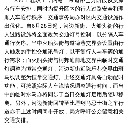
因应工程竣工，内港一带道路已分阶段恢复原
有行车安排，同时为提升区内的行人过路安全和理
顺人车通行秩序，交通事务局亦对区内交通设施作
出优化。自6月28日起，河边新街、火船头街的行
人过路设施将全面改为交通灯号控制，以分隔人车
通行次序。当中火船头街与道德巷交界会设置由行
人触发的手控交通讯号灯，以平衡行人与车辆的通
行需求；而火船头街与柯邦迪前地交界由临时交通
灯调整为恒常交通灯，河边新街近陈乐巷交界由斑
马线调整为恒常交通灯。上述交通灯具备自动配时
功能，可按照实际人车流情况调整通行时间，而当
中的临时水马亦将同步于当日交通灯启用后随即移
离。另外，河边新街回转至比厘喇马忌士街之车行
道亦于上述时间同步开放，局方呼吁公众留意相关
交通安排。