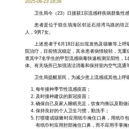
2025-06-23 18:39
卫生局今（23）日接获1宗流感样疾病群集性
患者是位于联生填海区邻近石排湾马路的培正中
人，9男7女。
上述患者于6月18日起出现发热及咳嗽等上
院治疗，目前情况稳定，其余患者病情较轻，无重
查其中7名学生的甲型流感病毒快速检测呈阳性，
体。有关场所已加强清洁消毒和保持室内空气流通
卫生局提醒居民，为减少患上流感或其他上呼
每年接种季节性流感疫苗；
及时接种建议的新冠疫苗；
确保自己及家人睡眠充足，饮食均衡以及勤做
保持良好的个人卫生习惯，勤洗手；
打喷嚏或咳嗽时应用纸巾掩住口鼻，用纸巾
有纸巾时应用肘部掩住口鼻，而不应用手掌掩