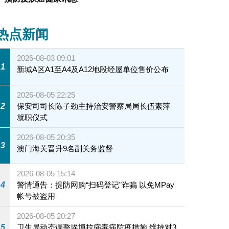
热点新闻
2026-08-03 09:01
1
新城A区A1至A4及A12地段经屋单位售价公布
2026-08-05 22:25
2
保安司司长陈子劲主持治安警察局局长伍素萍
就职仪式
2026-08-05 20:35
3
澳门海关晋升9名副关务监督
2026-08-05 15:14
4
警情通告：提防网购“扫码登记”诈骗 以免MPay
帐号被盗用
2026-08-05 20:27
5
卫生局动态调整埃博拉病毒病防疫措施 维持对3