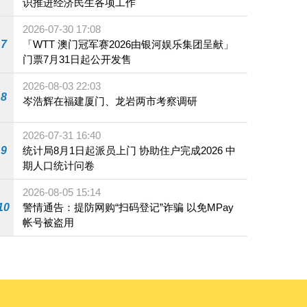
识推进经济民生各项工作
2026-07-30 17:08
7
「WTT 澳门冠军赛2026由银河娱乐集团呈献」
门票7月31日起公开发售
2026-08-03 22:03
8
岑浩辉在福建厦门、龙岩两市考察调研
2026-07-31 16:40
9
统计局8月1日起派员上门 协助住户完成2026 中
期人口统计问卷
2026-08-05 15:14
10
警情通告：提防网购“扫码登记”诈骗 以免MPay
帐号被盗用