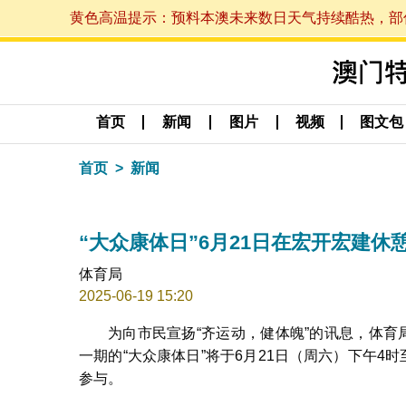
黄色高温提示：预料本澳未来数日天气持续酷热，部份地区
首页
新闻
图片
视频
图文包
首页
新闻
“大众康体日”6月21日在宏开宏建休
体育局
2025-06-19 15:20
为向市民宣扬“齐运动，健体魄”的讯息，体育
一期的“大众康体日”将于6月21日（周六）下午4
参与。