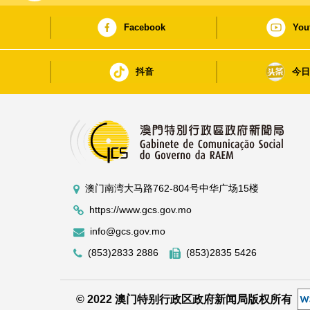
Facebook
You
抖音
今
澳门南湾大马路762-804号中华广场15楼
https://www.gcs.gov.mo
info@gcs.gov.mo
(853)2833 2886
(853)2835 5426
© 2022 澳门特别行政区政府新闻局版权所有